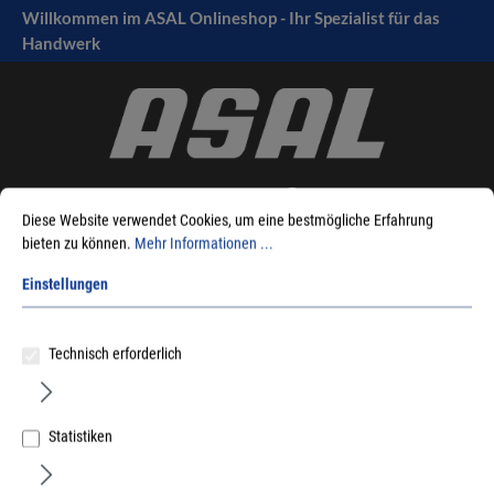
Willkommen im ASAL Onlineshop - Ihr Spezialist für das
tinhalt springen
Handwerk
Diese Website verwendet Cookies, um eine bestmögliche Erfahrung
bieten zu können.
Mehr Informationen ...
Einstellungen
Sie sind hier:
Produkte
Befestigungstechnik
Holzverbinder
Stützenfüße
Simpson
Stützenfuss HVN
Technisch erforderlich
Statistiken