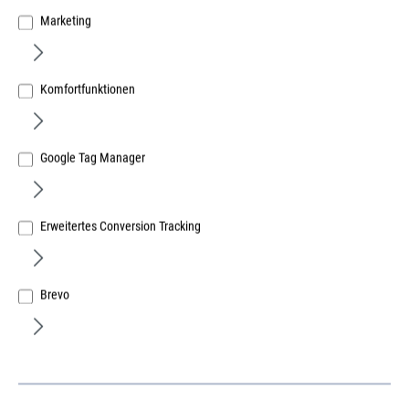
Marketing
Komfortfunktionen
Google Tag Manager
Erweitertes Conversion Tracking
Brevo
Oliver Prestel
Stützfuss Typ 32 HVN-St
verstellbar mit Holzgewinde
Art.Nr.:
68327000