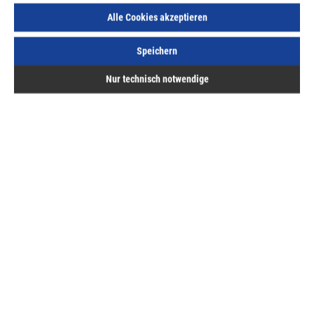
Lief.-ArtNr.:
100615
Herst.-ArtNr.:
100615
Alle Cookies akzeptieren
34,34 €
/ 1 Stück
Speichern
ME:
Stück
| VE:
1
| PE:
1
inkl. MwSt, zzgl. Versand
Nur technisch notwendige
Sofort lieferbar.
Beschreibung
Bewertungen