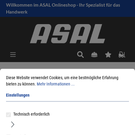
Willkommen im ASAL Onlineshop - Ihr Spezialist für das
tinhalt springen
Handwerk
Diese Website verwendet Cookies, um eine bestmögliche Erfahrung
Sie sind hier:
Produkte
Fensterbeschlag
Fensterbänke
bieten zu können.
Mehr Informationen ...
Innenfensterbänke
Werzalit
Compact
Einstellungen
Technisch erforderlich