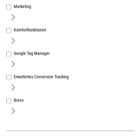
Marketing
Komfortfunktionen
Google Tag Manager
Erweitertes Conversion Tracking
fischer Metallrahmendübel F 10 M 182
mit galvanisch verzinkter Senkkopfschraube PZ 3
Art.Nr.:
67032400
Brevo
Lief.-ArtNr.:
088680
Herst.-ArtNr.:
88680
109,46 €
/ 100 Stück
ME:
Stück
| VE:
50
| PE:
100
inkl. MwSt, zzgl. Versand