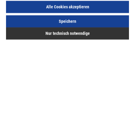
Alle Cookies akzeptieren
Sofort lieferbar.
Speichern
Nur technisch notwendige
Beschreibung
Der fischer Metallrahmendübel F 10 M ist ein Spezialdübel
zur spannungsfreien Abstandsmontage von Fenster- und
Türrahmen. Di…
Mehr
Bewertungen