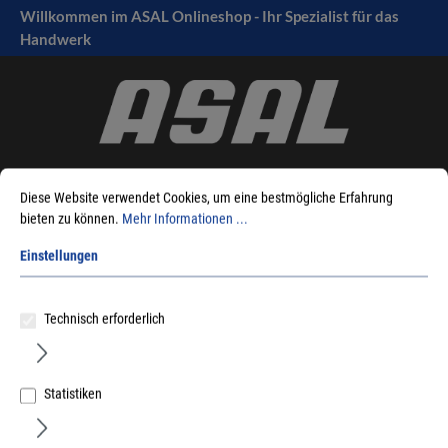
Willkommen im ASAL Onlineshop - Ihr Spezialist für das
tinhalt springen
Handwerk
Diese Website verwendet Cookies, um eine bestmögliche Erfahrung
bieten zu können.
Mehr Informationen ...
Einstellungen
Sie sind hier:
Produkte
Befestigungstechnik
Dübeltechnik
Fensterrahmenschrauben
Fischer - Metallrahmendübel F-M
Technisch erforderlich
Statistiken