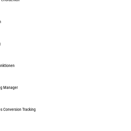
Lief.-ArtNr.:
223
Herst.-ArtNr.:
22
111,86 
n
ME:
Paar
| VE:
1
inkl. MwSt, zzg
g
Sofort lieferbar.
unktionen
ag Manager
es Conversion Tracking