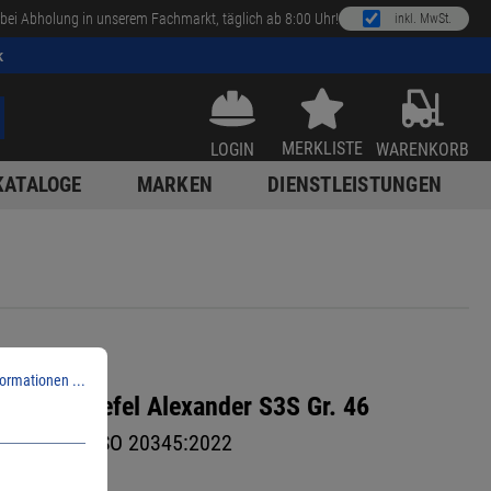
bei Abholung in unserem Fachmarkt, täglich ab 8:00 Uhr!
inkl. MwSt.
k
MERKLISTE
LOGIN
WARENKORB
KATALOGE
MARKEN
DIENSTLEISTUNGEN
ormationen ...
erheitsstiefel Alexander S3S Gr. 46
/Gummi EN ISO 20345:2022
68