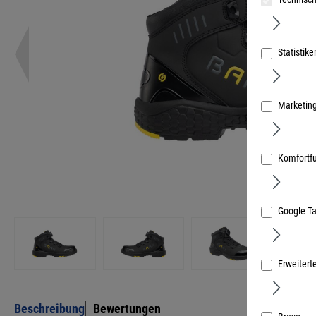
Statistike
Marketin
Komfortf
Google T
Erweitert
Beschreibung
Bewertungen