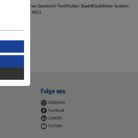
n Spitze und Ferse; Sandwich-Textilfutter; Baak®Go&Relax-System;
fsohle; Gr.38-48, W11
Folge uns
Instagram
Facebook
LinkedIn
YouTube