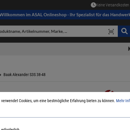
Keine Versandkosten 
Willkommen im ASAL Onlineshop - Ihr Spezialist für das Handwer
Baak Alexander S3S 38-48
 verwendet Cookies, um eine bestmögliche Erfahrung bieten zu können.
Mehr Inf
Baak Sich
Sohle EVA
Art.Nr.:
3818763
 erforderlich