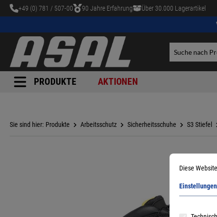
+49 (0) 781 / 507-00
90 Jahre Erfahrung
Über 30.000 Lagerartikel
tinhalt springen
PRODUKTE
AKTIONEN
Sie sind hier:
Produkte
Arbeitsschutz
Sicherheitsschuhe
S3 Stiefel
Diese Website
Einstellungen
Technisch