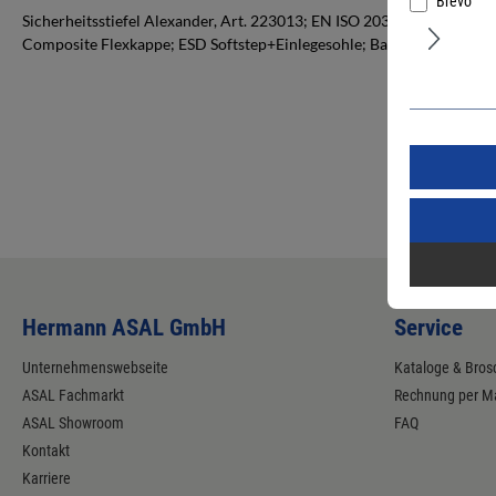
Brevo
Sicherheitsstiefel Alexander, Art. 223013; EN ISO 20345:2022 S3S 
Composite Flexkappe; ESD Softstep+Einlegesohle; Baak NeoShield 
Hermann ASAL GmbH
Service
Unternehmenswebseite
Kataloge & Bros
ASAL Fachmarkt
Rechnung per Ma
ASAL Showroom
FAQ
Kontakt
Karriere