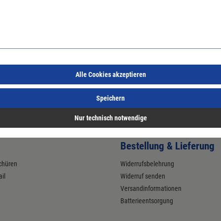
FO HRO LG SC SR ESD; DGUV Regel 112-191; Mikrofaser mit TPU-Schutz a
Durchtrittschutz; Zwischensohle: High Rebound Co-Polymer; Gummi-Lau
Alle Cookies akzeptieren
Speichern
Nur technisch notwendige
Bestellung & Lieferung
chüren
Widerrufsbelehrung
il
Widerruf senden
Versandinformationen
Batterieentsorgung