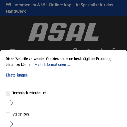
Willkommen im ASAL Onlineshop - Ihr Spezialist für das
tinhalt springen
Handwerk
Diese Website verwendet Cookies, um eine bestmögliche Erfahrung
bieten zu können.
Mehr Informationen ...
Sie sind hier:
Produkte
Maschinen
Zubehör Elektrowerkzeuge
Einstellungen
Säbelsägeblätter
für Metall
Dewalt
Technisch erforderlich
Statistiken