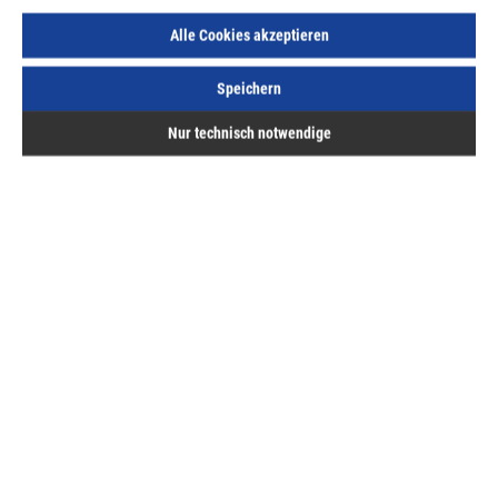
Lief.-ArtNr.:
DT99552-QZ
Herst.-ArtNr.:
DT99552-QZ
Alle Cookies akzeptieren
47,16 €
/ 1 Stück
Speichern
ME:
Stück
| VE:
13
| PE:
1
inkl. MwSt, zzgl. Versand
Nur technisch notwendige
Lieferzeit auf Anfrage
Beschreibung
XR Extreme Runtime Saebelsaegeblatt BIM Metall
203mm 5Stk
Bewertungen