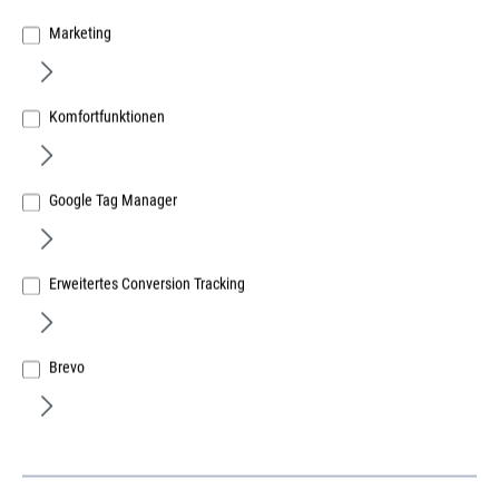
Marketing
Komfortfunktionen
Google Tag Manager
Erweitertes Conversion Tracking
Brevo
Stanley Black & Decker Deutschland GmbH
Dewalt XR Extreme Säbelsägeblatt BIM
Metall 203mm
Art.Nr.:
37400154