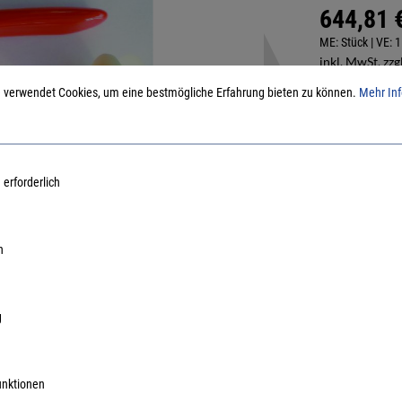
644,81 
ME:
Stück
| VE:
1
inkl. MwSt, zzg
 verwendet Cookies, um eine bestmögliche Erfahrung bieten zu können.
Mehr Inf
Lieferzeit auf A
 erforderlich
n
g
unktionen