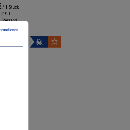
€
/ 1 Stück
| PE:
1
l. Versand
ormationen ...
nfrage