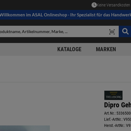
Keine Versandkosten 
Willkommen im ASAL Onlineshop - Ihr Spezialist für das Handwer
KATALOGE
MARKEN
Dipro Ge
Art.Nr.:
5336500
Lief.-ArtNr.:
V95
Herst.-ArtNr.:
V9