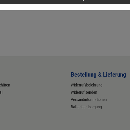
Bestellung & Lieferung
chüren
Widerrufsbelehrung
il
Widerruf senden
Versandinformationen
Batterieentsorgung