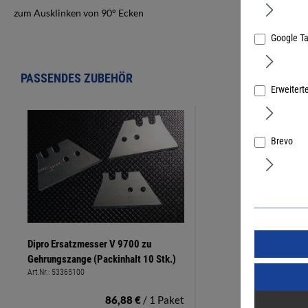
zum Ausklinken von 90° Ecken
Google T
PASSENDES ZUBEHÖR
Erweitert
Brevo
Dipro Ersatzmesser V 9700 zu
Gehrungszange (Packinhalt 10 Stk.)
Art.Nr.:
53365100
86,88 €
/ 1 Paket