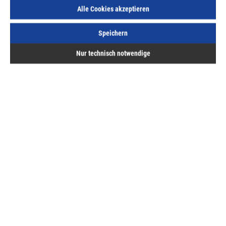
inkl. MwSt, zzgl. Versand
Alle Cookies akzeptieren
Sofort lieferbar.
Speichern
Nur technisch notwendige
Beschreibung
Aluminium, mit Steg
Bewertungen
Hermann ASAL GmbH