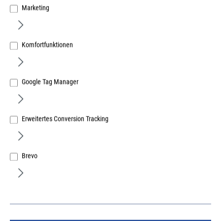
Marketing
Komfortfunktionen
Google Tag Manager
Erich Dieckmann GmbH
Erweitertes Conversion Tracking
EDI Glasfalzgriff Nr. 952 mit Steg - F 1
eloxiert
Brevo
Art.Nr.:
10207200
Lief.-ArtNr.:
0952000001
Herst.-ArtNr.:
952000001
8,73 €
/ 1 Stück
ME:
Stück
| VE:
10
| PE:
1