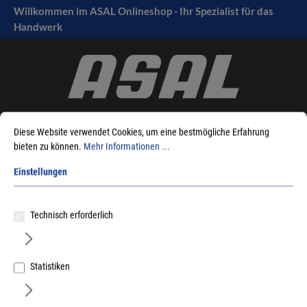
Willkommen im ASAL Onlineshop - Ihr Spezialist für das
tinhalt springen
Handwerk
Diese Website verwendet Cookies, um eine bestmögliche Erfahrung
bieten zu können.
Mehr Informationen ...
Einstellungen
Sie sind hier:
Produkte
Fensterbeschlag
Fenstergriffe
Glasfalzgriffe/Balkontürgriffe
Technisch erforderlich
Statistiken