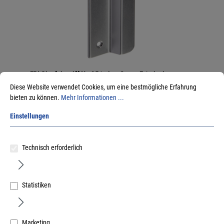
EDI Glasfalzgriff Nr. 951 ohne Steg - F 1 eloxiert
Diese Website verwendet Cookies, um eine bestmögliche Erfahrung
Art.Nr.:
10207202
bieten zu können.
Mehr Informationen ...
8,72 €
/ 1 Stück
Einstellungen
inkl. MwSt, zzgl. Versand
Sofort lieferbar.
Technisch erforderlich
Statistiken
Marketing