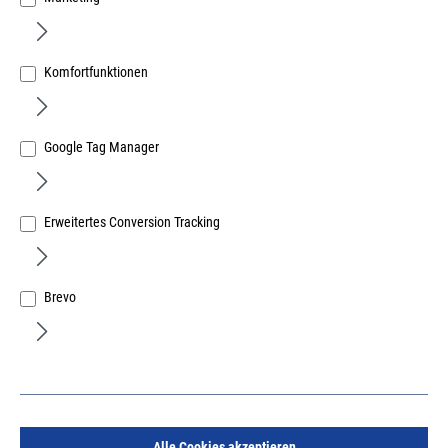
Komfortfunktionen
Glasfalzgriff Zinkdruckguss anthrazit RAL 7016
Google Tag Manager
Art.Nr.:
10201212
8,09 €
/ 1 Stück
Erweitertes Conversion Tracking
inkl. MwSt, zzgl. Versand
Sofort lieferbar.
Brevo
Alle Cookies akzeptieren