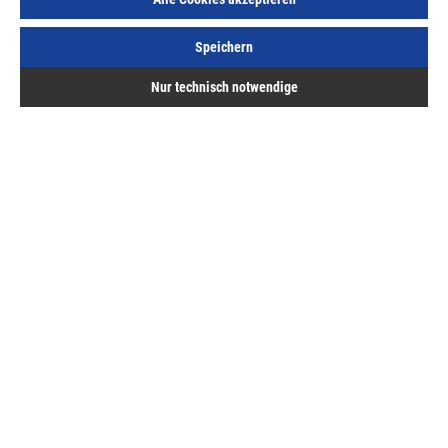
Speichern
Nur technisch notwendige
Glasfalzgriff Kunststoff Typ 1 weiß ähnlich RAL 9016,
zur Montage an der Profilkante
Art.Nr.:
10201200
4,36 €
/ 1 Stück
inkl. MwSt, zzgl. Versand
Sofort lieferbar.