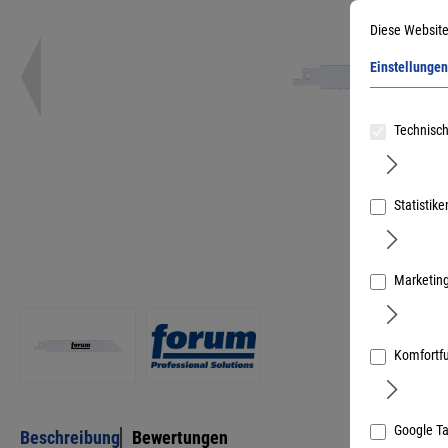
Diese Website
Einstellungen
Technisch
Statistike
Marketin
Komfortf
Google T
Beschreibung
Bewertungen