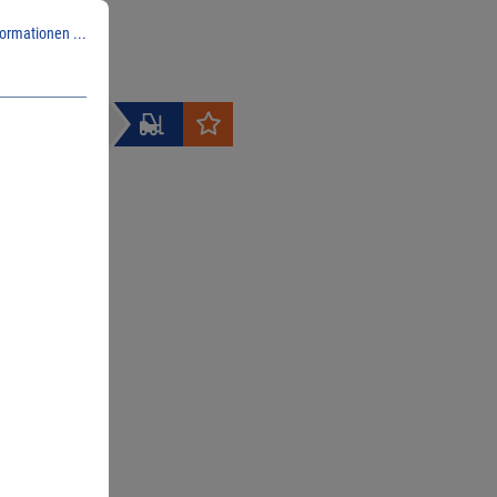
1
| PE:
1
ormationen ...
l. Versand
nfrage