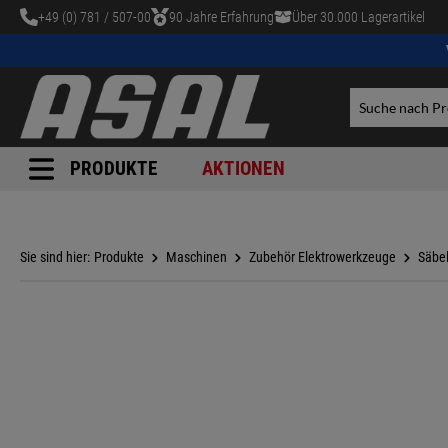
+49 (0) 781 / 507-00
90 Jahre Erfahrung
Über 30.000 Lagerartikel
tinhalt springen
PRODUKTE
AKTIONEN
Sie sind hier:
Produkte
Maschinen
Zubehör Elektrowerkzeuge
Säbel