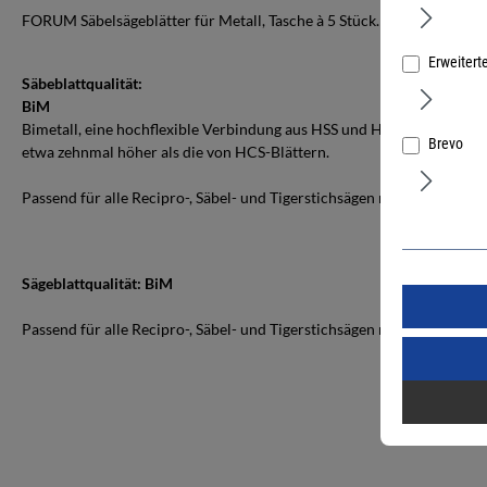
FORUM Säbelsägeblätter für Metall, Tasche à 5 Stück.
Erweitert
Säbeblattqualität:
BiM
Bimetall, eine hochflexible Verbindung aus HSS und HCS für höchste
Brevo
etwa zehnmal höher als die von HCS-Blättern.
Passend für alle Recipro-, Säbel- und Tigerstichsägen mit 1/2"-Unive
Sägeblattqualität: BiM
Passend für alle Recipro-, Säbel- und Tigerstichsägen mit 1/2"-Unive