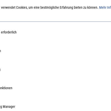
ME:
Paket
| VE:
 verwendet Cookies, um eine bestmögliche Erfahrung bieten zu können.
Mehr Inf
inkl. MwSt, zzg
Lieferzeit auf A
 erforderlich
n
g
unktionen
ag Manager