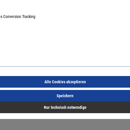
es Conversion Tracking
 Ansprüche. Die besonders biegsamen BIM-Sägeblätter werden zum Beispie
rsalschaft-Aufnahme.
Alle Cookies akzeptieren
rsalschaft-Aufnahme.
Speichern
Nur technisch notwendige