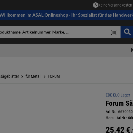
Keine Versandkosten 
Willkommen im ASAL Onlineshop - Ihr Spezialist für das Handwer
sägeblätter
für Metall
FORUM
EDE ELC Lager
Forum Säb
Art.Nr.:
6670050
Herst.-ArtNr.:
66
25,42 €