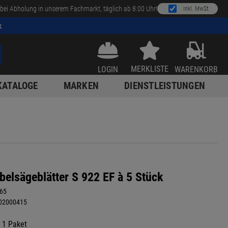
bei Abholung in unserem Fachmarkt, täglich ab 8:00 Uhr!
inkl. MwSt.
k
MERKLISTE
LOGIN
WARENKORB
KATALOGE
MARKEN
DIENSTLEISTUNGEN
elsägeblätter S 922 EF à 5 Stück
65
02000415
/ 1 Paket