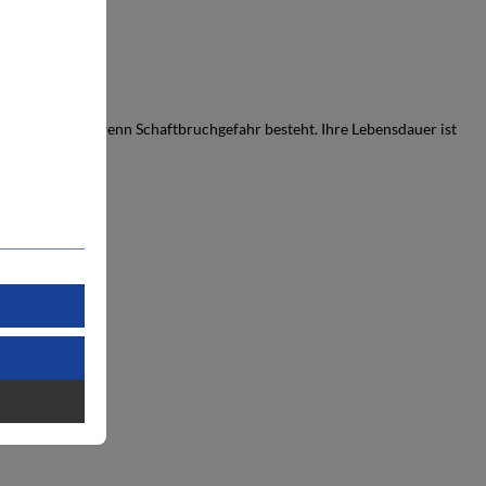
l eingesetzt, wenn Schaftbruchgefahr besteht. Ihre Lebensdauer ist