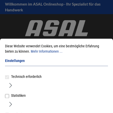
Willkommen im ASAL Onlineshop - Ihr Spezialist für das
tinhalt springen
Handwerk
Diese Website verwendet Cookies, um eine bestmögliche Erfahrung
bieten zu können.
Mehr Informationen ...
Einstellungen
Sie sind hier:
Produkte
Möbelbeschläge
Garderoben / Zubehör
Garderobenhaken
Aluminium silber
Technisch erforderlich
Statistiken