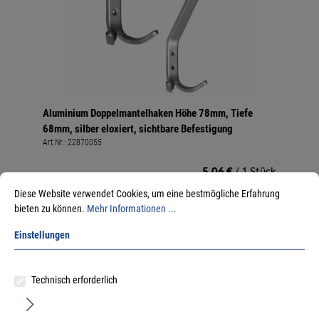
Aluminium Doppelmantelhaken Höhe 78mm, Tiefe
68mm, silber eloxiert, sichtbare Befestigung
Art.Nr.:
22870055
5,06 €
/ 1 Stück
inkl. MwSt, zzgl. Versand
Diese Website verwendet Cookies, um eine bestmögliche Erfahrung
Sofort lieferbar.
bieten zu können.
Mehr Informationen ...
Einstellungen
Technisch erforderlich