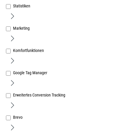
Statistiken
Marketing
Aluminium Mantelhaken Höhe 72mm, Tiefe 68mm,
silber eloxiert, sichtbare Befestigung
Komfortfunktionen
Art.Nr.:
22870054
4,86 €
/ 1 Stück
Google Tag Manager
inkl. MwSt, zzgl. Versand
Sofort lieferbar.
Erweitertes Conversion Tracking
Brevo