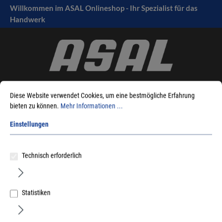
Willkommen im ASAL Onlineshop - Ihr Spezialist für das
tinhalt springen
Handwerk
Diese Website verwendet Cookies, um eine bestmögliche Erfahrung
bieten zu können.
Mehr Informationen ...
Einstellungen
Sie sind hier:
Produkte
Fensterbeschlag
Dichtungen
Zubehör
Technisch erforderlich
Statistiken