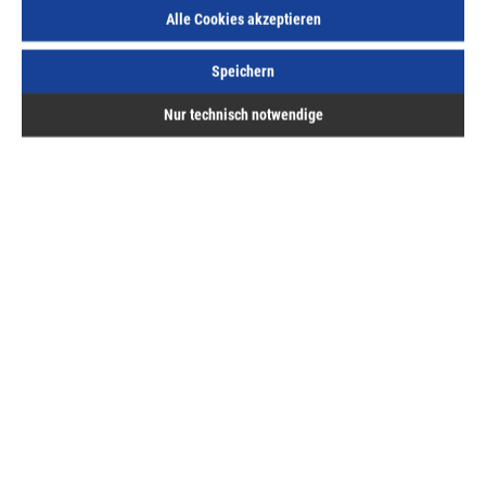
Alle Cookies akzeptieren
Sofort lieferbar.
Speichern
Nur technisch notwendige
Beschreibung
Endstück für Dichtungsrahmen im 2-flügeligen Fenster
ohne Setzholz.Abnahme: Paket à 100 Stück
Bewertungen
Hermann ASAL GmbH