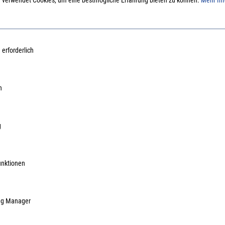
 erforderlich
fendes Auffanggerät Axic-FA EN
Zarges Mitlaufendes Auffanggerät
5 50 m
353-2, EN 355 100 m
n
Art.Nr.:
32000572
284,41 €
/ 1 Stück
391,
inkl. MwSt, zzgl. Versand
inkl. Mw
g
Lieferzeit auf Anfrage
Liefer
unktionen
ag Manager