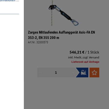
 Axic-FA EN
Zarges Mitlaufendes Auffanggerät Axic-FA EN
353-2, EN 355 200 m
Art.Nr.:
32000573
51 €
/ 1 Stück
546,21 €
/ 1 Stück
St, zzgl. Versand
inkl. MwSt, zzgl. Versand
zeit auf Anfrage
Lieferzeit auf Anfrage