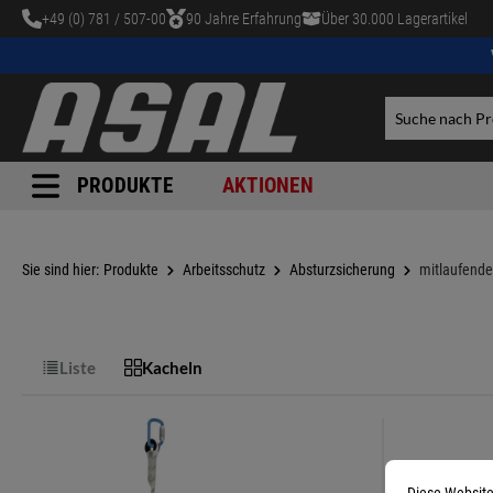
+49 (0) 781 / 507-00
90 Jahre Erfahrung
Über 30.000 Lagerartikel
tinhalt springen
PRODUKTE
AKTIONEN
Sie sind hier:
Produkte
Arbeitsschutz
Absturzsicherung
mitlaufende
Liste
Kacheln
Diese Website