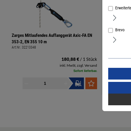
Erweitert
Brevo
Zarges Mitlaufendes Auffanggerät Axic-FA EN
353-2, EN 355 10 m
Art.Nr.:
32213348
180,88 €
/ 1 Stück
inkl. MwSt, zzgl. Versand
Sofort lieferbar.