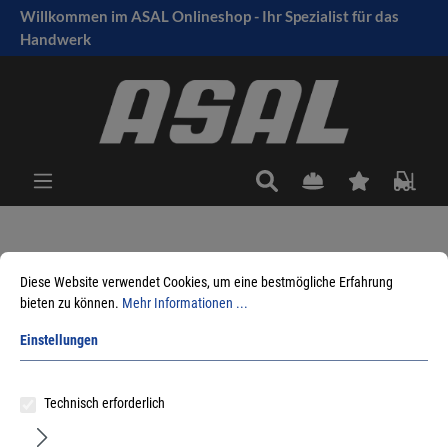
Willkommen im ASAL Onlineshop - Ihr Spezialist für das
tinhalt springen
Handwerk
Sie sind hier:
Produkte
Arbeitsschutz
Arbeitskleidung
Forstschutz
Diese Website verwendet Cookies, um eine bestmögliche Erfahrung
bieten zu können.
Mehr Informationen ...
Einstellungen
Sortieren nach
Technisch erforderlich