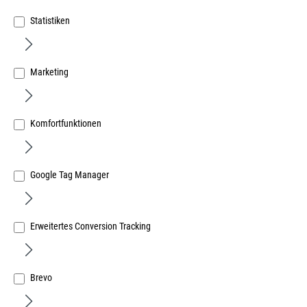
Statistiken
Marketing
Forstschutzjacke Gr. 58-60 mit Schnittschutz- einlage
grün/leuchtorange
Komfortfunktionen
Art.Nr.:
381862237
182,09 €
/ 1 Stück
Google Tag Manager
inkl. MwSt, zzgl. Versand
Lieferzeit auf Anfrage
Erweitertes Conversion Tracking
Brevo