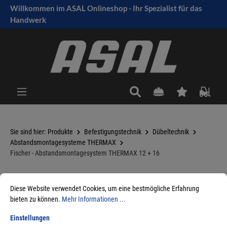
Willkommen im ASAL Onlineshop - Ihr Spezialist für das
tinhalt springen
Handwerk
Sie sind hier:
Produkte
Befestigungstechnik
Dübeltechnik
Abstandsmontagesysteme THERMAX
Fischer - Abstandsmontagesystem THERMAX 12 + 16
Diese Website verwendet Cookies, um eine bestmögliche Erfahrung
Sortieren nach
bieten zu können.
Mehr Informationen ...
Einstellungen