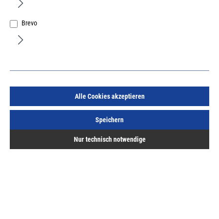
Brevo
fischer Thermax 16/170 M12 Klemmstärke 60-200mm
Alle Cookies akzeptieren
Art.Nr.:
67186596
Speichern
26,92 €
/ 1 Stück
inkl. MwSt, zzgl. Versand
Nur technisch notwendige
Sofort lieferbar.