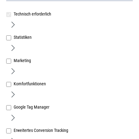
Technisch erforderlich
Statistiken
fischer Thermax 12/110 M12 Klemmstärke 60-110mm
Marketing
Art.Nr.:
67186593
24,60 €
/ 1 Stück
Komfortfunktionen
inkl. MwSt, zzgl. Versand
Sofort lieferbar.
Google Tag Manager
Erweitertes Conversion Tracking