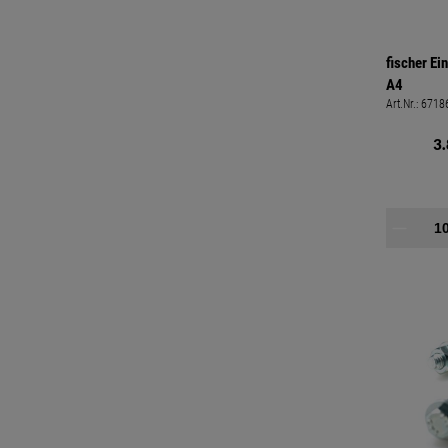
fischer Ei
A4
Art.Nr.:
6718
3