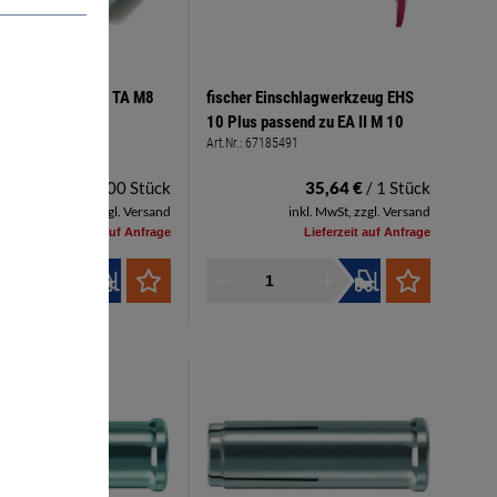
 Schwerlastanker TA M8
fischer Einschlagwerkzeug EHS
10 Plus passend zu EA II M 10
7185988
Art.Nr.:
67185491
400,66 €
/ 100 Stück
35,64 €
/ 1 Stück
inkl. MwSt, zzgl. Versand
inkl. MwSt, zzgl. Versand
Lieferzeit auf Anfrage
Lieferzeit auf Anfrage