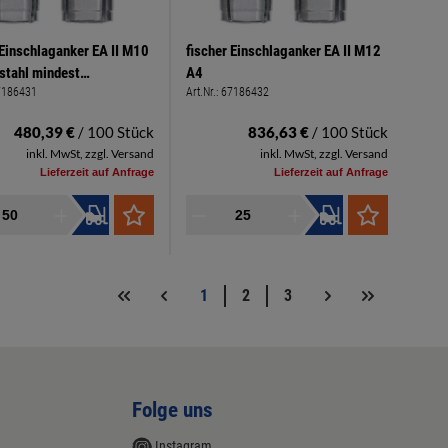
 Einschlaganker EA II M10
fischer Einschlaganker EA II M12
stahl mindest
A4
7186431
Art.Nr.:
67186432
erungstiefe 40mm
480,39 €
/ 100 Stück
836,63 €
/ 100 Stück
inkl. MwSt, zzgl. Versand
inkl. MwSt, zzgl. Versand
Lieferzeit auf Anfrage
Lieferzeit auf Anfrage
1
2
3
Folge uns
Instagram