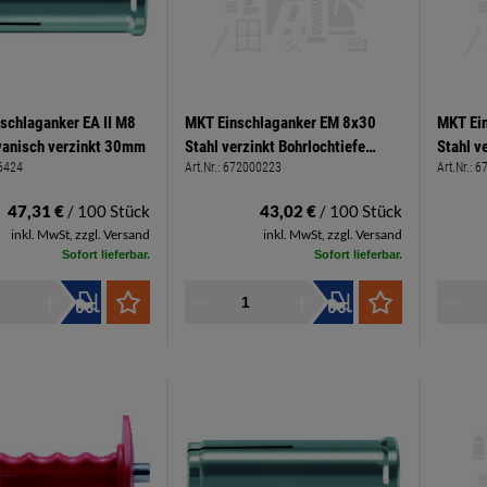
nschlaganker EA II M8
MKT Einschlaganker EM 8x30
MKT Ei
lvanisch verzinkt 30mm
Stahl verzinkt Bohrlochtiefe
Stahl v
6424
Art.Nr.:
672000223
Art.Nr.:
6
10x30mm
10x40
47,31 €
/ 100 Stück
43,02 €
/ 100 Stück
inkl. MwSt, zzgl. Versand
inkl. MwSt, zzgl. Versand
Sofort lieferbar.
Sofort lieferbar.