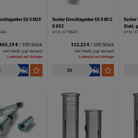
nschlaganker EA II M20
fischer Einschlaganker EA II M12
fischer
D GVZ
Stahl, 
6434
Art.Nr.:
67186437
Art.Nr.:
6
.865,19 €
/ 100 Stück
112,22 €
/ 100 Stück
inkl. MwSt, zzgl. Versand
inkl. MwSt, zzgl. Versand
Lieferzeit auf Anfrage
Lieferzeit auf Anfrage