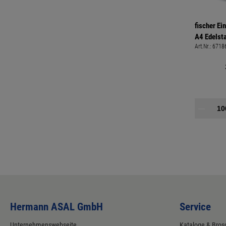
fischer Ei
A4 Edelst
Art.Nr.:
6718
Veranker
Hermann ASAL GmbH
Service
Unternehmenswebseite
Kataloge & Bros