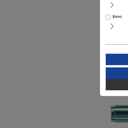
Brevo
fischer E
H 16 Plus 
Art.Nr.:
6718