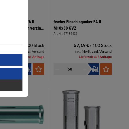
 Einschlaganker EA II
fischer Einschlaganker EA II
tahl, galvanisch verzinkt
M10x30 GVZ
7186435
Art.Nr.:
67186436
64,74 €
/ 100 Stück
57,19 €
/ 100 Stück
inkl. MwSt, zzgl. Versand
inkl. MwSt, zzgl. Versand
Lieferzeit auf Anfrage
Lieferzeit auf Anfrage