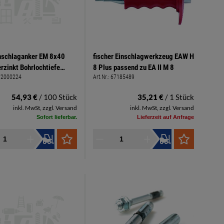
nschlaganker EM 8x40
fischer Einschlagwerkzeug EAW H
erzinkt Bohrlochtiefe
8 Plus passend zu EA II M 8
72000224
Art.Nr.:
67185489
mm
54,93 €
/ 100 Stück
35,21 €
/ 1 Stück
inkl. MwSt, zzgl. Versand
inkl. MwSt, zzgl. Versand
Sofort lieferbar.
Lieferzeit auf Anfrage