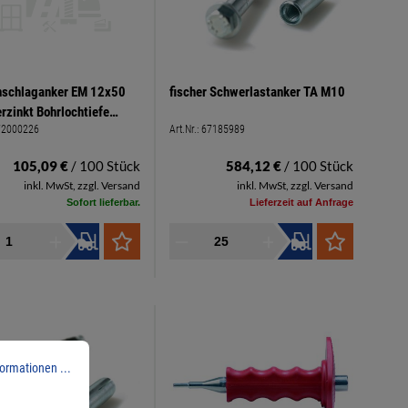
nschlaganker EM 12x50
fischer Schwerlastanker TA M10
erzinkt Bohrlochtiefe
72000226
Art.Nr.:
67185989
mm
105,09 €
/ 100 Stück
584,12 €
/ 100 Stück
inkl. MwSt, zzgl. Versand
inkl. MwSt, zzgl. Versand
Sofort lieferbar.
Lieferzeit auf Anfrage
ormationen ...