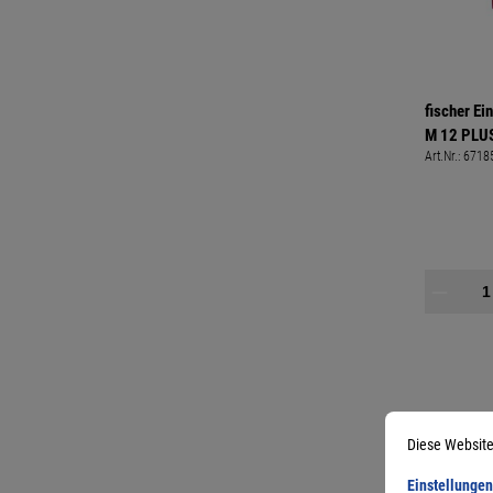
fischer E
M 12 PLU
Art.Nr.:
6718
Diese Website
Einstellungen