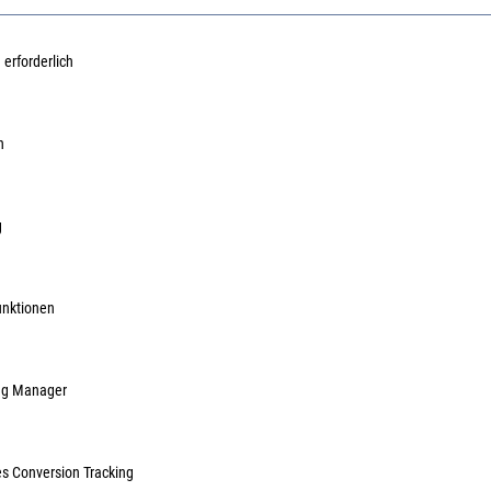
 erforderlich
chwerlastanker TA M12
fischer Schwerlastanker TA M 6
fischer
5990
Art.Nr.:
67185987
Art.Nr.:
6
n
.077,93 €
/ 100 Stück
309,23 €
/ 100 Stück
inkl. MwSt, zzgl. Versand
inkl. MwSt, zzgl. Versand
g
Lieferzeit auf Anfrage
Lieferzeit auf Anfrage
unktionen
ag Manager
es Conversion Tracking