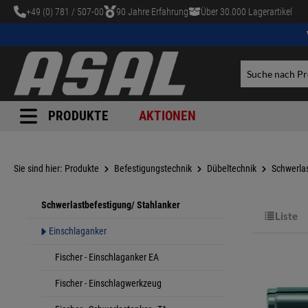
+49 (0) 781 / 507-00
90 Jahre Erfahrung
Über 30.000 Lagerartikel
tinhalt springen
PRODUKTE
AKTIONEN
Sie sind hier:
Produkte
Befestigungstechnik
Dübeltechnik
Schwerlas
Schwerlastbefestigung/ Stahlanker
Liste
Einschlaganker
Fischer - Einschlaganker EA
Fischer - Einschlagwerkzeug