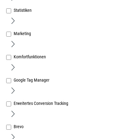
Statistiken
Marketing
Gewindeschraubhaken M 8x60mm verzinkt gerade Art.
Komfortfunktionen
49
Art.Nr.:
600498700
Google Tag Manager
154,21 €
/ 100 Stück
inkl. MwSt, zzgl. Versand
Sofort lieferbar.
Erweitertes Conversion Tracking
Brevo