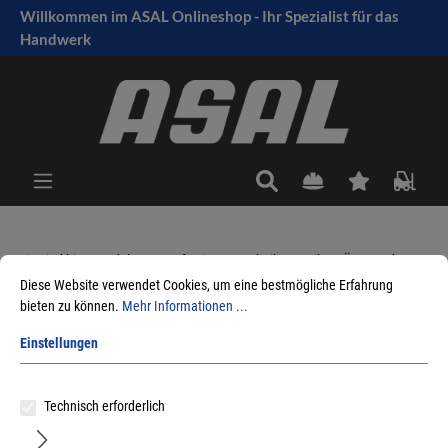
Willkommen im ASAL Onlineshop - Ihr Spezialist für das
tinhalt springen
Handwerk
Sie sind hier:
Produkte
Befestigungstechnik
Haken, Ösen und Co.
Schraubhaken offen und geschlossen
Diese Website verwendet Cookies, um eine bestmögliche Erfahrung
Gewindeschraubhaken gerade
bieten zu können.
Mehr Informationen ...
Einstellungen
Sortieren nach
Technisch erforderlich