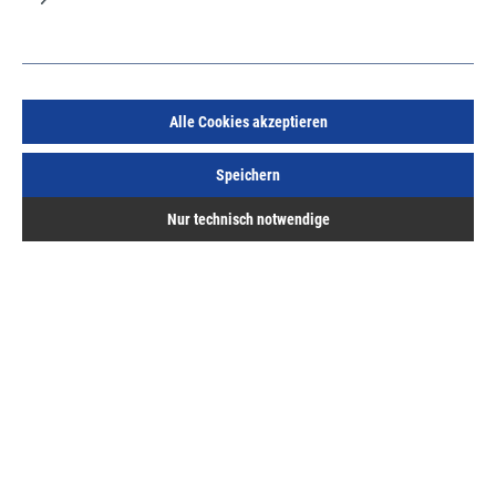
Alle Cookies akzeptieren
Speichern
Gewindeschraubhaken M 4x40mm verzinkt gerade Art.
49
Nur technisch notwendige
Art.Nr.:
600498300
61,48 €
/ 100 Stück
inkl. MwSt, zzgl. Versand
Sofort lieferbar.