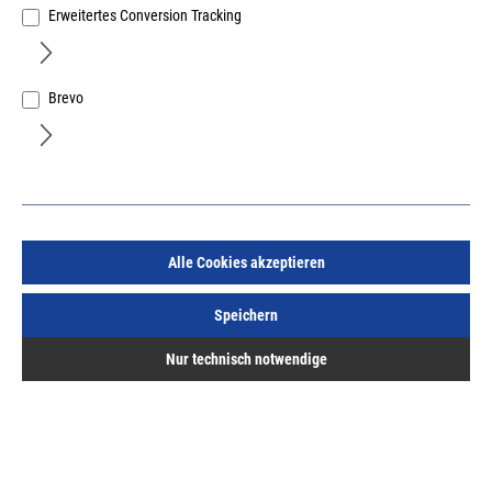
Erweitertes Conversion Tracking
Brevo
Wäscheleinenhaken 5,2x80mm verzinkt
Art.Nr.:
600150800
59,80 €
/ 100 Stück
Alle Cookies akzeptieren
inkl. MwSt, zzgl. Versand
Sofort lieferbar.
Speichern
Nur technisch notwendige