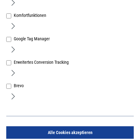
Komfortfunktionen
Google Tag Manager
Dübelklemme / Verleimhilfe, ab Plattenstärke 16mm,
für die Anfangshaftung von Holzdübeln,
Erweitertes Conversion Tracking
Art.Nr.:
23060021
201,11 €
/ 1000 Stück
inkl. MwSt, zzgl. Versand
Brevo
Lieferzeit auf Anfrage
Alle Cookies akzeptieren