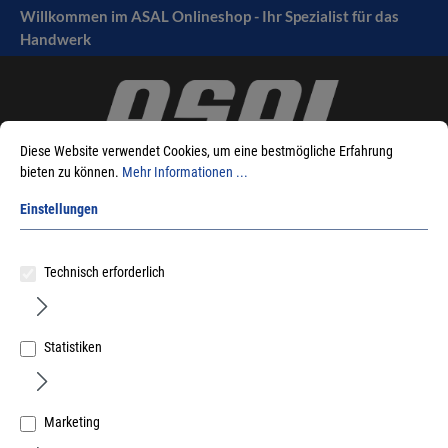
Willkommen im ASAL Onlineshop - Ihr Spezialist für das
tinhalt springen
Handwerk
Diese Website verwendet Cookies, um eine bestmögliche Erfahrung
bieten zu können.
Mehr Informationen ...
Einstellungen
Sie sind hier:
Produkte
Befestigungstechnik
Holzverbinder
Technisch erforderlich
Dübelklemme / Verleimhilfe
Statistiken
Sortieren nach
Marketing