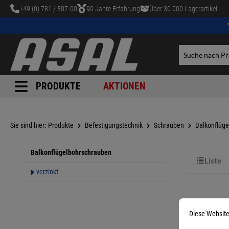
+49 (0) 781 / 507-00
90 Jahre Erfahrung
Über 30.000 Lagerartikel
tinhalt springen
PRODUKTE
AKTIONEN
Sie sind hier:
Produkte
Befestigungstechnik
Schrauben
Balkonflüg
Balkonflügelbohrschrauben
Liste
verzinkt
Diese Website