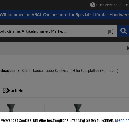
Keine Versandkosten 
Willkommen im ASAL Onlineshop - Ihr Spezialist für das Handwer
schrauben
Schnellbauschraube Senkkopf PH für Gipsplatten (Fermacell)
Kacheln
 verwendet Cookies, um eine bestmögliche Erfahrung bieten zu können.
Mehr Inf