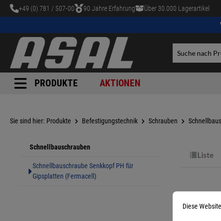
+49 (0) 781 / 507-00
90 Jahre Erfahrung
Über 30.000 Lagerartikel
tinhalt springen
PRODUKTE
AKTIONEN
Sie sind hier:
Produkte
Befestigungstechnik
Schrauben
Schnellbau
Schnellbauschrauben
Liste
Schnellbauschraube Senkkopf PH für
Gipsplatten (Fermacell)
Diese Website