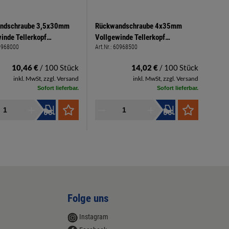
ndschraube 3,5x30mm
Rückwandschraube 4x35mm
inde Tellerkopf
Vollgewinde Tellerkopf
0968000
Art.Nr.:
60968500
hlitz PZ 2 hell verzinkt
Kreuzschlitz PZ 2 hell verzinkt
Spax
10,46 €
/ 100 Stück
14,02 €
/ 100 Stück
inkl. MwSt, zzgl. Versand
inkl. MwSt, zzgl. Versand
Sofort lieferbar.
Sofort lieferbar.
Folge uns
Instagram