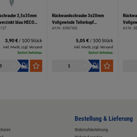
schraube 3,5x35mm
Rückwandschraube 3x20mm
Rückwa
verzinkt blau HECO
Vollgewinde Tellerkopf
Vollgew
1127
Art.Nr.:
60967400
Art.Nr.:
6
s
Kreuzschlitz PZ 2 hell verzinkt
Kreuzsc
Spax
Spax
3,90 €
/ 100 Stück
5,05 €
/ 100 Stück
inkl. MwSt, zzgl. Versand
inkl. MwSt, zzgl. Versand
Sofort lieferbar.
Sofort lieferbar.
Bestellung & Lieferung
chüren
Widerrufsbelehrung