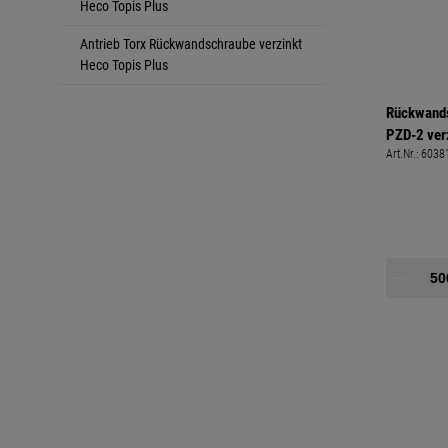
Heco Topis Plus
Antrieb Torx Rückwandschraube verzinkt
Heco Topis Plus
Rückwand
PZD-2 ver
Art.Nr.:
6038
plus