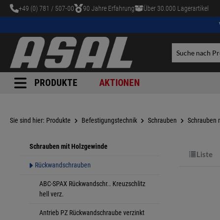
+49 (0) 781 / 507-00
90 Jahre Erfahrung
Über 30.000 Lagerartikel
tinhalt springen
PRODUKTE
AKTIONEN
Sie sind hier:
Produkte
Befestigungstechnik
Schrauben
Schrauben 
Schrauben mit Holzgewinde
Liste
Rückwandschrauben
ABC-SPAX Rückwandschr.. Kreuzschlitz
hell verz.
Antrieb PZ Rückwandschraube verzinkt