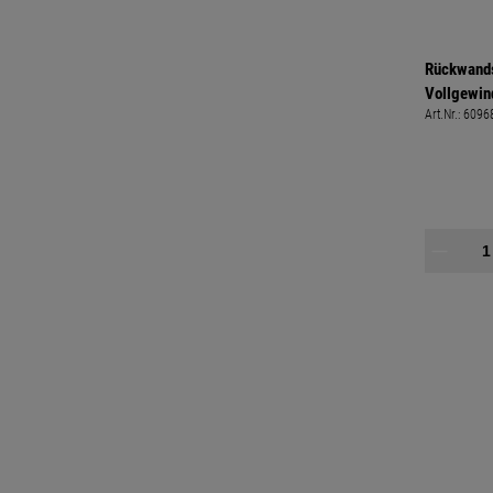
Rückwand
Vollgewin
Art.Nr.:
6096
Kreuzschli
Spax