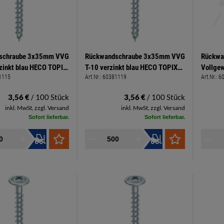
schraube 3x35mm VVG
Rückwandschraube 3x35mm VVG
Rückwa
zinkt blau HECO TOPIX
T-10 verzinkt blau HECO TOPIX
Vollgew
1115
Art.Nr.:
60381119
Art.Nr.:
6
plus
Kreuzsc
Spax
3,56 €
/ 100 Stück
3,56 €
/ 100 Stück
inkl. MwSt, zzgl. Versand
inkl. MwSt, zzgl. Versand
Sofort lieferbar.
Sofort lieferbar.