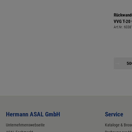
Rückwand
VVG T-20 
Art.Nr.:
6038
TOPIX plu
Hermann ASAL GmbH
Service
Unternehmenswebseite
Kataloge & Bros