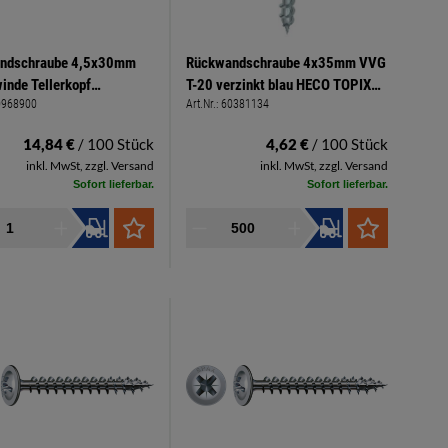
ndschraube 4,5x30mm
Rückwandschraube 4x35mm VVG
inde Tellerkopf
T-20 verzinkt blau HECO TOPIX
0968900
Art.Nr.:
60381134
hlitz PZ 2 hell verzinkt
plus
14,84 €
/ 100 Stück
4,62 €
/ 100 Stück
inkl. MwSt, zzgl. Versand
inkl. MwSt, zzgl. Versand
Sofort lieferbar.
Sofort lieferbar.