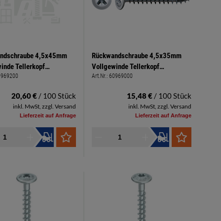
ndschraube 4,5x45mm
Rückwandschraube 4,5x35mm
inde Tellerkopf
Vollgewinde Tellerkopf
0969200
Art.Nr.:
60969000
hlitz PZ 2 hell verzinkt
Kreuzschlitz PZ 2 hell verzinkt
Spax
20,60 €
/ 100 Stück
15,48 €
/ 100 Stück
inkl. MwSt, zzgl. Versand
inkl. MwSt, zzgl. Versand
Lieferzeit auf Anfrage
Lieferzeit auf Anfrage