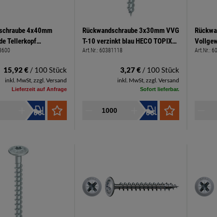
schraube 4x40mm
Rückwandschraube 3x30mm VVG
Rückwa
de Tellerkopf
T-10 verzinkt blau HECO TOPIX
Vollgew
8600
Art.Nr.:
60381118
Art.Nr.:
6
tz PZ 2 hell verzinkt
plus
Kreuzsc
Spax
15,92 €
/ 100 Stück
3,27 €
/ 100 Stück
inkl. MwSt, zzgl. Versand
inkl. MwSt, zzgl. Versand
Lieferzeit auf Anfrage
Sofort lieferbar.