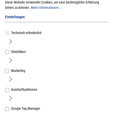
Diese Website verwendet Cookies, um eine bestmögliche Erfahrung
bieten zu können.
Mehr Informationen ...
Einstellungen
Technisch erforderlich
Krinner Abdeckung 2mm E76-100 für E-Serie
Schraubfundamente, feuerverzinkt Zubehör für
Art.Nr.:
683000037
Schraubfundamente
Statistiken
25,30 €
/ 1 Stück
inkl. MwSt, zzgl. Versand
Marketing
Lieferzeit auf Anfrage
Komfortfunktionen
Google Tag Manager