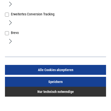
Erweitertes Conversion Tracking
Brevo
Krinner Abdeckung 2mm E60 für KSF 89
Art.Nr.:
683000042
14,65 €
/ 1 Stück
inkl. MwSt, zzgl. Versand
Lieferzeit auf Anfrage
Alle Cookies akzeptieren
Speichern
Nur technisch notwendige