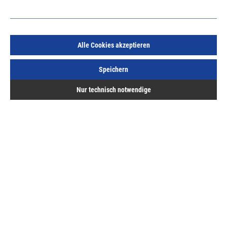
Alle Cookies akzeptieren
Dichtscheiben 6,2mm Edelstahl A2 innen 6,2mm außen
Speichern
16,0mm
Art.Nr.:
62900170
Nur technisch notwendige
5,32 €
/ 100 Stück
inkl. MwSt, zzgl. Versand
Sofort lieferbar.