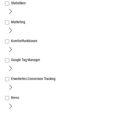
Statistiken
Marketing
Dichtscheiben 8,4mm Edelstahl A2 innen 8,4mm außen
19,0mm
Komfortfunktionen
Art.Nr.:
62900177
7,43 €
/ 100 Stück
Google Tag Manager
inkl. MwSt, zzgl. Versand
Sofort lieferbar.
Erweitertes Conversion Tracking
Brevo