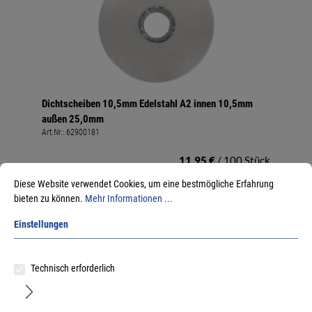
Dichtscheiben 10,5mm Edelstahl A2 innen 10,5mm
außen 25,0mm
Art.Nr.:
62900181
11,95 €
/ 100 Stück
inkl. MwSt, zzgl. Versand
Diese Website verwendet Cookies, um eine bestmögliche Erfahrung
Sofort lieferbar.
bieten zu können.
Mehr Informationen ...
Einstellungen
Technisch erforderlich