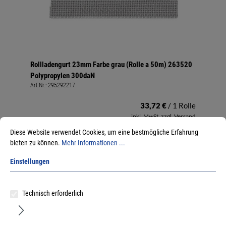
Rollladengurt 23mm Farbe grau (Rolle a 50m) 263520
Polypropylen 300daN
Art.Nr.:
295292217
33,72 €
/ 1 Rolle
inkl. MwSt, zzgl. Versand
Sofort lieferbar.
Diese Website verwendet Cookies, um eine bestmögliche Erfahrung
bieten zu können.
Mehr Informationen ...
Einstellungen
Technisch erforderlich