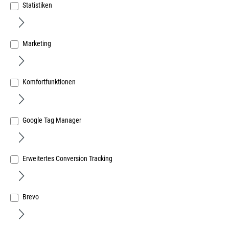
Statistiken
Marketing
Mini-Halbeinlass-Wickler, ohne Gurt 081401 Haube
weiss
Art.Nr.:
295292238
Komfortfunktionen
16,76 €
/ 1 Stück
inkl. MwSt, zzgl. Versand
Google Tag Manager
Sofort lieferbar.
Erweitertes Conversion Tracking
Brevo