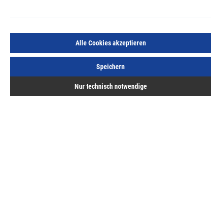
Alle Cookies akzeptieren
Achtkantstahlwelle SW 60 x 0,6 LL Stück a 6m 243500
Speichern
Art.Nr.:
29529197
Nur technisch notwendige
31,70 €
/ 1 Stück
inkl. MwSt, zzgl. Versand
Sofort lieferbar.