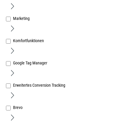
Marketing
Komfortfunktionen
Maco Hydr.-Stanze ( 3 -teilig )
Art.Nr.:
15790600
Google Tag Manager
12,79 €
/ 1 Stück
inkl. MwSt, zzgl. Versand
Sofort lieferbar.
Erweitertes Conversion Tracking
Brevo