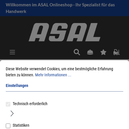
Willkommen im ASAL Onlineshop - Ihr Spezialist für das
tinhalt springen
Handwerk
Diese Website verwendet Cookies, um eine bestmögliche Erfahrung
bieten zu können.
Mehr Informationen ...
Sie sind hier:
Produkte
Fensterbeschlag
Bohrlehren/Stanzen
Maco
Einstellungen
Sortieren nach
Technisch erforderlich
RESTPOSTEN
Statistiken