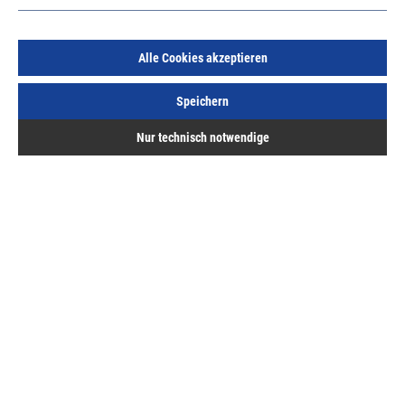
Alle Cookies akzeptieren
Speichern
44192 Einstell-Schlüssel TX 15 / zweimal gebogen
Nur technisch notwendige
Art.Nr.:
15690400
5,90 €
/ 1 Stück
inkl. MwSt, zzgl. Versand
Sofort lieferbar.