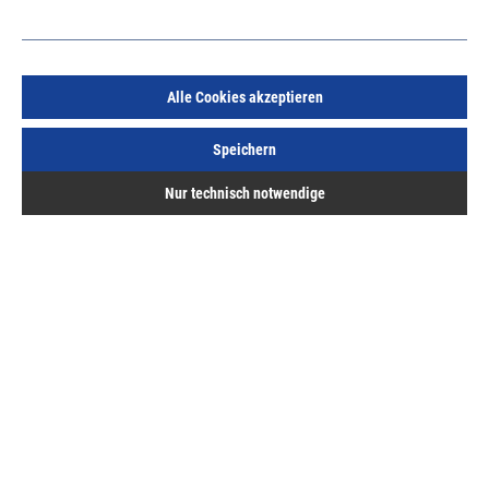
Alle Cookies akzeptieren
Zimmertürdichtung SD18 / TD 3018 limba/beige
Speichern
Art.Nr.:
533604507
Nur technisch notwendige
3,87 €
/ 1 Meter
inkl. MwSt, zzgl. Versand
Lieferzeit auf Anfrage