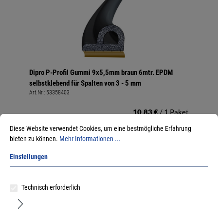
Dipro P-Profil Gummi 9x5,5mm braun 6mtr. EPDM
selbstklebend für Spalten von 3 - 5 mm
Art.Nr.:
53358403
10,83 €
/ 1 Paket
inkl. MwSt, zzgl. Versand
Diese Website verwendet Cookies, um eine bestmögliche Erfahrung
Sofort lieferbar.
bieten zu können.
Mehr Informationen ...
Einstellungen
Technisch erforderlich