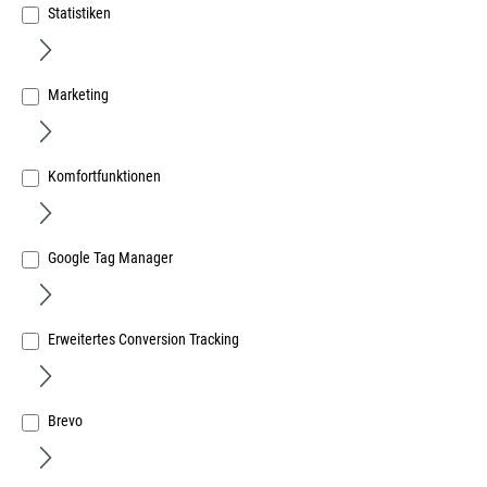
Statistiken
Marketing
Dipro P-Profil Gummi 9x5,5mm weiß 6mtr. EPDM
selbstklebend für Spalten von 3 - 5 mm
Komfortfunktionen
Art.Nr.:
53358402
10,83 €
/ 1 Paket
Google Tag Manager
inkl. MwSt, zzgl. Versand
Sofort lieferbar.
Erweitertes Conversion Tracking
Brevo