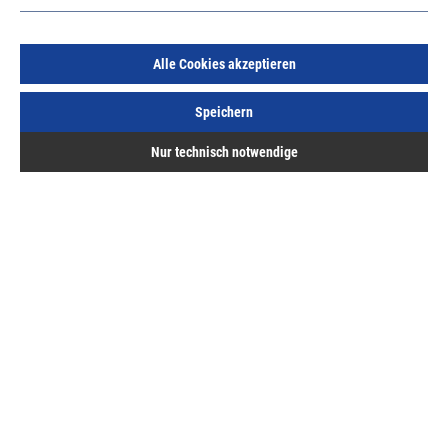
Alle Cookies akzeptieren
Speichern
Dichtung für Blechanschluss HA 3020, schwarz
Nur technisch notwendige
Gutmann MIRA
Art.Nr.:
193962000
414,37 €
/ 100 Meter
inkl. MwSt, zzgl. Versand
Sofort lieferbar.