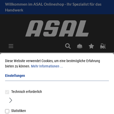
Willkommen im ASAL Onlineshop - Ihr Spezialist für das
tinhalt springen
Handwerk
Diese Website verwendet Cookies, um eine bestmögliche Erfahrung
bieten zu können.
Mehr Informationen ...
Sie sind hier:
Produkte
Fensterbeschlag
Dichtungen
Holz- / Aludichtungen
Blechanschluss
Einstellungen
Sortieren nach
Technisch erforderlich
Statistiken