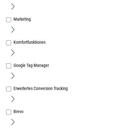
Marketing
Komfortfunktionen
Dichtung für Blechanschluss (K-Profile) HA 3023
Gutmann MIRA
Art.Nr.:
193964100
Google Tag Manager
779,46 €
/ 100 Meter
inkl. MwSt, zzgl. Versand
Sofort lieferbar.
Erweitertes Conversion Tracking
Brevo