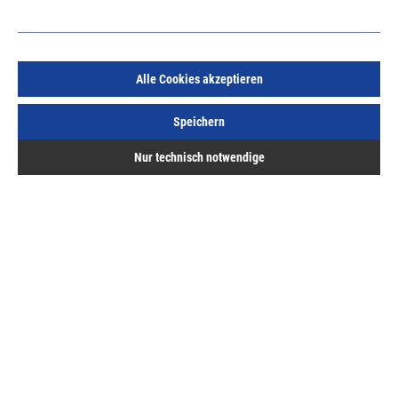
Alle Cookies akzeptieren
Alu-Fensterbank GS40 Ausl 260mm anthrazit RAL
Speichern
7016 Lagerlänge, glatt matt, mit Folie
Art.Nr.:
12451025
Nur technisch notwendige
45,57 €
/ 1 Meter
inkl. MwSt, zzgl. Versand
Sofort lieferbar.