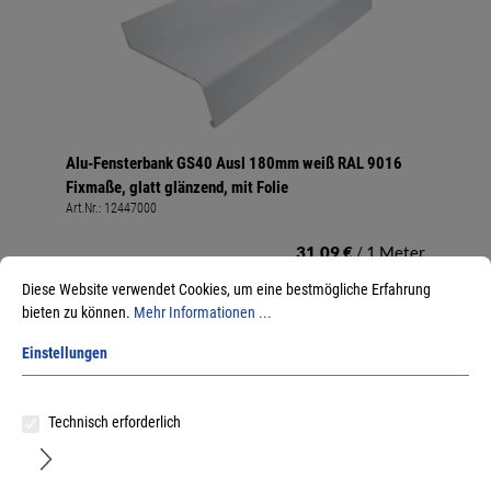
Alu-Fensterbank GS40 Ausl 180mm weiß RAL 9016
Fixmaße, glatt glänzend, mit Folie
Art.Nr.:
12447000
31,09 €
/ 1 Meter
inkl. MwSt, zzgl. Versand
Diese Website verwendet Cookies, um eine bestmögliche Erfahrung
Sofort lieferbar.
bieten zu können.
Mehr Informationen ...
Details
Einstellungen
Technisch erforderlich