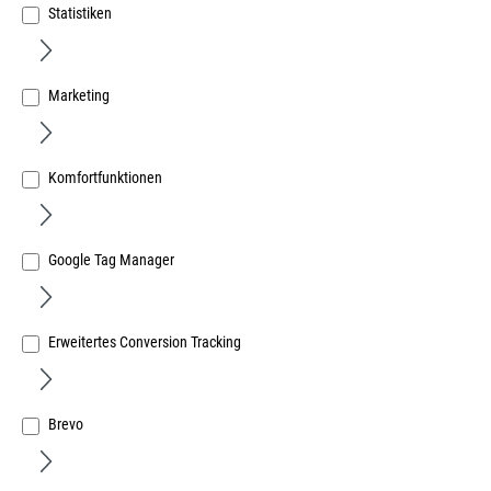
Statistiken
Marketing
Alu-Fensterbank GS40 Ausl 360mm weiß RAL 9016
Lagerlänge, glatt glänzend, mit Folie
Komfortfunktionen
Art.Nr.:
124478000
68,97 €
/ 1 Meter
Google Tag Manager
inkl. MwSt, zzgl. Versand
Sofort lieferbar.
Erweitertes Conversion Tracking
Brevo