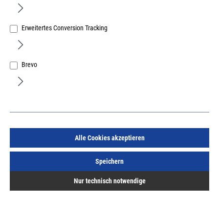
Erweitertes Conversion Tracking
Brevo
GEZE Lüfterschalter LTA-LSA "Auf-Stop-Zu" mit
Drehknopf
Art.Nr.:
10478950
138,74 €
/ 1 Stück
inkl. MwSt, zzgl. Versand
Sofort lieferbar.
Alle Cookies akzeptieren
Speichern
Nur technisch notwendige