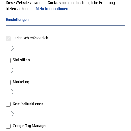
Diese Website verwendet Cookies, um eine bestmögliche Erfahrung
bieten zu können.
Mehr Informationen ...
Einstellungen
Technisch erforderlich
GEZE THZ N4 Kompakte Treppenhauszentrale 24V DC
4,5 A , weiß , incl. 2 Akkus
Art.Nr.:
10479710
Statistiken
674,62 €
/ 1 Stück
inkl. MwSt, zzgl. Versand
Marketing
Lieferzeit auf Anfrage
Komfortfunktionen
Google Tag Manager