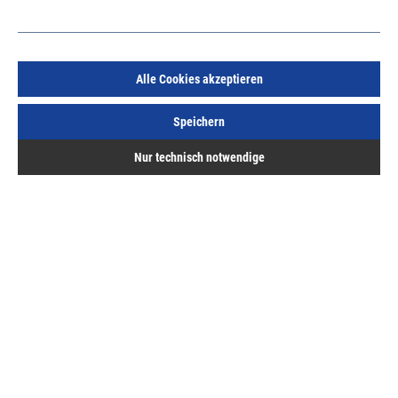
Alle Cookies akzeptieren
TZZS0150 AF Zwischenstück Gr.1 200mm TS
Speichern
kuppelbar
Art.Nr.:
144980500
Nur technisch notwendige
29,77 €
/ 1 Stück
inkl. MwSt, zzgl. Versand
Lieferzeit auf Anfrage