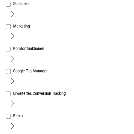
Statistiken
Marketing
TGKK4060 AF Getriebe 15 Gr.100/G500 1RS TS FFH:
1001-1200mm
Komfortfunktionen
Art.Nr.:
144980365
26,45 €
/ 1 Stück
Google Tag Manager
inkl. MwSt, zzgl. Versand
Sofort lieferbar.
Erweitertes Conversion Tracking
Brevo