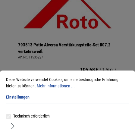
793513 Patio Alversa Verstärkungsteile-Set R07.2
verkehrsweiß
Art.Nr.:
11535227
105,68 €
/ 1 Stück
inkl. MwSt, zzgl. Versand
Diese Website verwendet Cookies, um eine bestmögliche Erfahrung
Lieferzeit auf Anfrage
bieten zu können.
Mehr Informationen ...
Einstellungen
Technisch erforderlich