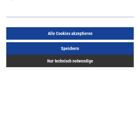
Alle Cookies akzeptieren
Hautau Tornado 2 Schwinglager EV1 Holz Holz
Speichern
Art.Nr.:
10780000
Nur technisch notwendige
192,72 €
/ 1 Karton
inkl. MwSt, zzgl. Versand
Sofort lieferbar.