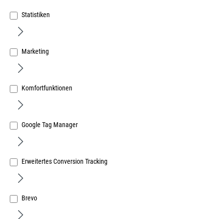
Statistiken
Marketing
Hautau Tornado 200 Schwinglager Basis
Komfortfunktionen
Art.Nr.:
10783250
530,87 €
/ 1 Karton
Google Tag Manager
inkl. MwSt, zzgl. Versand
Sofort lieferbar.
Erweitertes Conversion Tracking
Brevo