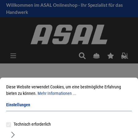
Willkommen im ASAL Onlineshop - Ihr Spezialist für das
tinhalt springen
Handwerk
Sie sind hier:
Produkte
Fensterbeschlag
Fensterbeschläge
Schwingflügelbeschläge
Grundkarton
Diese Website verwendet Cookies, um eine bestmögliche Erfahrung
bieten zu können.
Mehr Informationen ...
Einstellungen
Sortieren nach
Technisch erforderlich