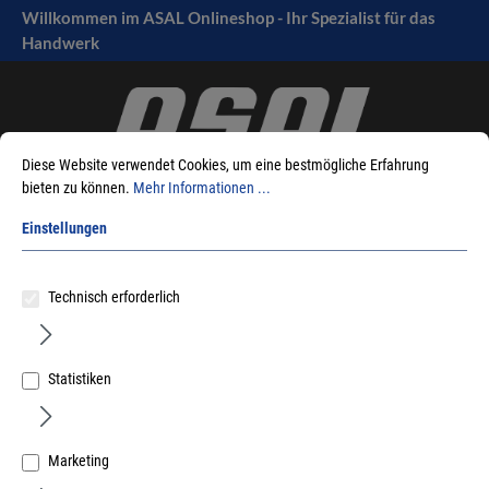
Willkommen im ASAL Onlineshop - Ihr Spezialist für das
tinhalt springen
Handwerk
Diese Website verwendet Cookies, um eine bestmögliche Erfahrung
bieten zu können.
Mehr Informationen ...
Einstellungen
Sie sind hier:
Produkte
Fensterbeschlag
Fenstergriffe
Technisch erforderlich
abschließbar
neusilber/F2
Statistiken
Sortieren nach
Marketing