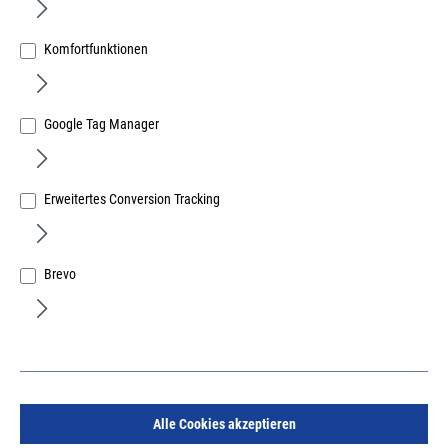
Komfortfunktionen
Google Tag Manager
28869 Fenstergriff Harmony abschließbar champagne
Nocken 10/12mm ohne Stift
Erweitertes Conversion Tracking
Art.Nr.:
13439420
47,62 €
/ 1 Stück
inkl. MwSt, zzgl. Versand
Brevo
Lieferzeit auf Anfrage
Alle Cookies akzeptieren