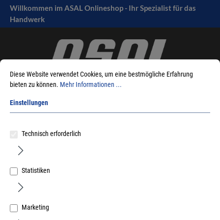
Willkommen im ASAL Onlineshop - Ihr Spezialist für das
tinhalt springen
Handwerk
Diese Website verwendet Cookies, um eine bestmögliche Erfahrung
bieten zu können.
Mehr Informationen ...
Einstellungen
Sie sind hier:
Produkte
Fensterbeschlag
Holz-Alu
Technisch erforderlich
Gutmann Contour
Statistiken
Sortieren nach
Marketing