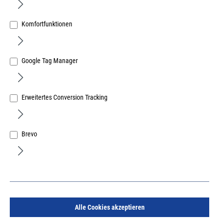
Komfortfunktionen
Google Tag Manager
MIRA Contour Aussteifungswinkel W 26-8 N für
aussenliegende Glasleiste für Absturzsicherung
Erweitertes Conversion Tracking
Art.Nr.:
193934630
694,58 €
/ 100 Stück
inkl. MwSt, zzgl. Versand
Brevo
Sofort lieferbar.
Alle Cookies akzeptieren