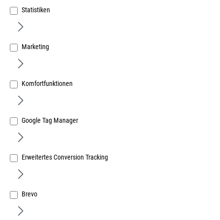
Statistiken
Marketing
Fensterscheren # 965 c / 160 mm hell verzinkt (1xrs +
1xls + 2x Kloben)
Komfortfunktionen
Art.Nr.:
13226500
12,88 €
/ 1 Paar
Google Tag Manager
inkl. MwSt, zzgl. Versand
Sofort lieferbar.
Erweitertes Conversion Tracking
Brevo