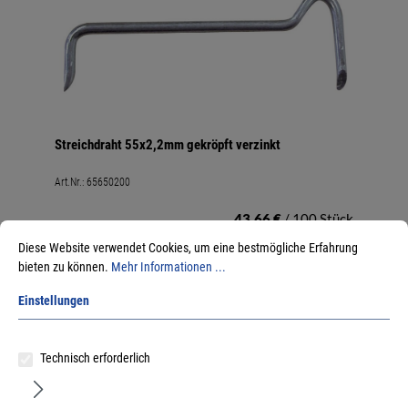
Streichdraht 55x2,2mm gekröpft verzinkt
Art.Nr.:
65650200
43,66 €
/ 100 Stück
inkl. MwSt, zzgl. Versand
Diese Website verwendet Cookies, um eine bestmögliche Erfahrung
Sofort lieferbar.
bieten zu können.
Mehr Informationen ...
Einstellungen
Technisch erforderlich