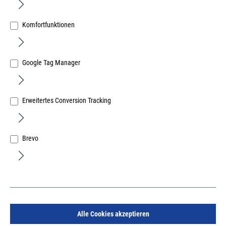
Komfortfunktionen
Google Tag Manager
Prax Gerätehalter Nr. 603
Erweitertes Conversion Tracking
Art.Nr.:
32984200
3,88 €
/ 1 Stück
inkl. MwSt, zzgl. Versand
Brevo
Sofort lieferbar.
Alle Cookies akzeptieren