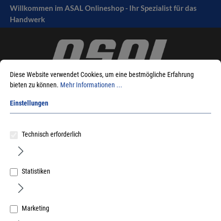
Willkommen im ASAL Onlineshop - Ihr Spezialist für das
tinhalt springen
Handwerk
Diese Website verwendet Cookies, um eine bestmögliche Erfahrung
bieten zu können.
Mehr Informationen ...
Einstellungen
Sie sind hier:
Produkte
Handwerkzeuge
Technisch erforderlich
Garten-/Landschaftsbau, Strassenbau
Gerätehalter
Statistiken
Sortieren nach
Marketing