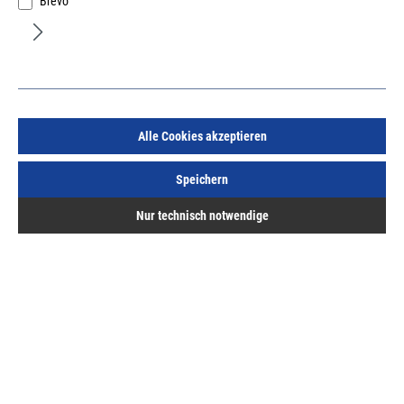
Brevo
Bahco Feinsäge gerade 250mm Profcut
Alle Cookies akzeptieren
Art.Nr.:
666048374
Speichern
14,76 €
/ 1 Stück
Nur technisch notwendige
inkl. MwSt, zzgl. Versand
Sofort lieferbar.