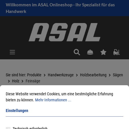
Willkommen im ASAL Onlineshop - Ihr Spezialist für das
tinhalt springen
Handwerk
Sie sind hier:
Produkte
Handwerkzeuge
Holzbearbeitung
Sägen
Holz
Feinsäge
Diese Website verwendet Cookies, um eine bestmögliche Erfahrung
bieten zu können.
Mehr Informationen ...
Sortieren nach
Einstellungen
Technisch erforderlich