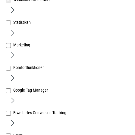
Statistiken
Marketing
PUK Universalsägeblatt Nr. 310 150mm à 12 Stück
Art.Nr.:
383310127
Komfortfunktionen
10,15 €
/ 1 Paket
inkl. MwSt, zzgl. Versand
Sofort lieferbar.
Google Tag Manager
Erweitertes Conversion Tracking