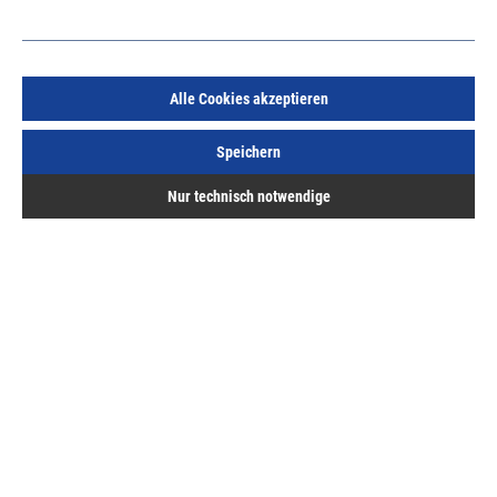
Alle Cookies akzeptieren
Abzieher-Zweiarmig 200x150 mm
Speichern
Art.Nr.:
32918003
Nur technisch notwendige
257,86 €
/ 1 Stück
inkl. MwSt, zzgl. Versand
Lieferzeit auf Anfrage