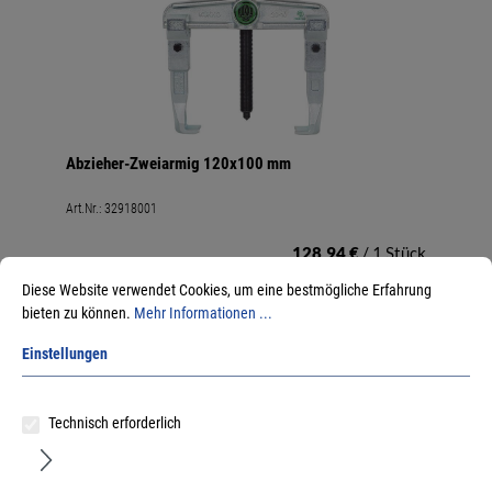
Abzieher-Zweiarmig 120x100 mm
Art.Nr.:
32918001
128,94 €
/ 1 Stück
inkl. MwSt, zzgl. Versand
Diese Website verwendet Cookies, um eine bestmögliche Erfahrung
Lieferzeit auf Anfrage
bieten zu können.
Mehr Informationen ...
Einstellungen
Technisch erforderlich