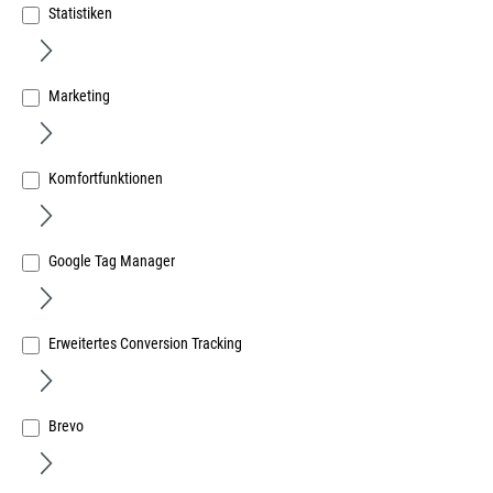
Statistiken
Marketing
Abzieher-Zweiarmig 160x150 mm
Komfortfunktionen
Art.Nr.:
32918002
234,43 €
/ 1 Stück
Google Tag Manager
inkl. MwSt, zzgl. Versand
Lieferzeit auf Anfrage
Erweitertes Conversion Tracking
Brevo