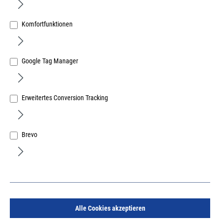
Komfortfunktionen
Google Tag Manager
Stossscharre 150mm breit mit Stiel
Erweitertes Conversion Tracking
Art.Nr.:
383045582
19,69 €
/ 1 Stück
inkl. MwSt, zzgl. Versand
Brevo
Sofort lieferbar.
Alle Cookies akzeptieren