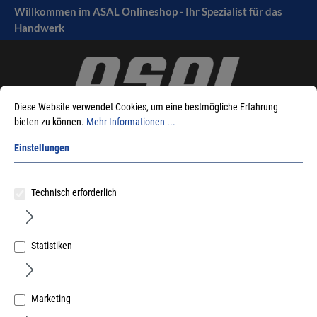
Willkommen im ASAL Onlineshop - Ihr Spezialist für das
tinhalt springen
Handwerk
Diese Website verwendet Cookies, um eine bestmögliche Erfahrung
bieten zu können.
Mehr Informationen ...
Einstellungen
Sie sind hier:
Produkte
Handwerkzeuge
Trockenbau
Technisch erforderlich
Stossscharren
Statistiken
Sortieren nach
Marketing