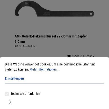
AMF Gelenk-Hakenschlüssel 22-35mm mit Zapfen
3,0mm
Art.Nr.:
667020368
30,36 €
/ 1 Stück
inkl. MwSt, zzgl. Versand
Diese Website verwendet Cookies, um eine bestmögliche Erfahrung
Lieferzeit auf Anfrage
bieten zu können.
Mehr Informationen ...
Einstellungen
Technisch erforderlich