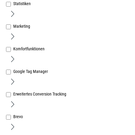
Statistiken
Marketing
AMF Gelenk-Hakenschlüssel 35-60mm mit Nase
Komfortfunktionen
Art.Nr.:
667020369
26,58 €
/ 1 Stück
Google Tag Manager
inkl. MwSt, zzgl. Versand
Lieferzeit auf Anfrage
Erweitertes Conversion Tracking
Brevo