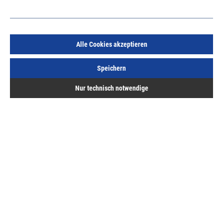
Alle Cookies akzeptieren
AMF Gelenk-Hakenschlüssel 35-60mm mit Zapfen
Speichern
4,0mm
Art.Nr.:
667020370
Nur technisch notwendige
32,15 €
/ 1 Stück
inkl. MwSt, zzgl. Versand
Lieferzeit auf Anfrage