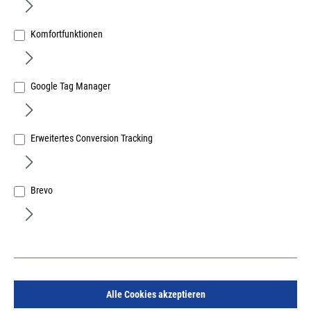
Komfortfunktionen
Google Tag Manager
Dewalt Akku Säbelsäge 18V DCS367NT ohne Akku und
Ladegerät in T-Stak-Box VI
Erweitertes Conversion Tracking
Art.Nr.:
37430191
314,77 €
/ 1 Stück
inkl. MwSt, zzgl. Versand
Brevo
Sofort lieferbar.
Alle Cookies akzeptieren