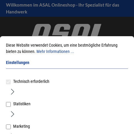
Willkommen im ASAL Onlineshop - Ihr Spezialist für das
tinhalt springen
Handwerk
Diese Website verwendet Cookies, um eine bestmögliche Erfahrung
bieten zu können.
Mehr Informationen ...
Einstellungen
Sie sind hier:
Produkte
Maschinen
Akku-Geräte
Akku-Säbelsäge
Technisch erforderlich
Dewalt
Statistiken
Sortieren nach
Marketing