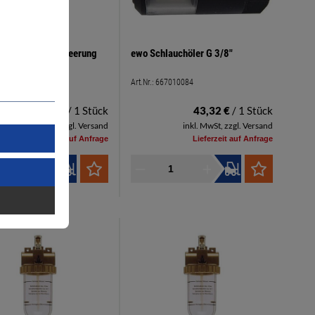
ter mit Hand-Entleerung
ewo Schlauchöler G 3/8"
ss G 3/8"
67010229
Art.Nr.:
667010084
49,62 €
/ 1 Stück
43,32 €
/ 1 Stück
inkl. MwSt, zzgl. Versand
inkl. MwSt, zzgl. Versand
Lieferzeit auf Anfrage
Lieferzeit auf Anfrage