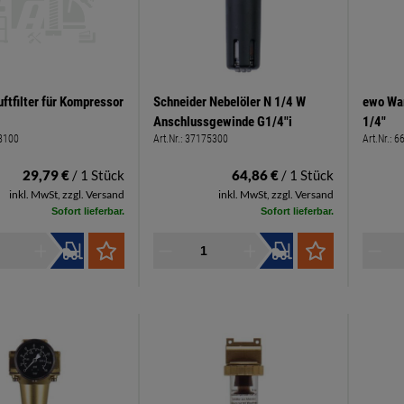
ftfilter für Kompressor
Schneider Nebelöler N 1/4 W
ewo War
Anschlussgewinde G1/4"i
1/4"
8100
Art.Nr.:
37175300
Art.Nr.:
6
29,79 €
/ 1 Stück
64,86 €
/ 1 Stück
inkl. MwSt, zzgl. Versand
inkl. MwSt, zzgl. Versand
Sofort lieferbar.
Sofort lieferbar.