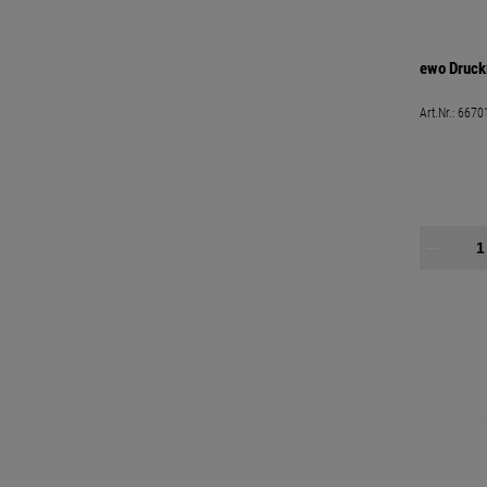
ewo Druck
Art.Nr.:
6670