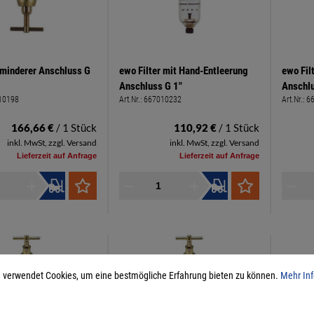
minderer Anschluss G
ewo Filter mit Hand-Entleerung
ewo Fil
Anschluss G 1"
Anschlu
10198
Art.Nr.:
667010232
Art.Nr.:
6
166,66 €
/ 1 Stück
110,92 €
/ 1 Stück
inkl. MwSt, zzgl. Versand
inkl. MwSt, zzgl. Versand
Lieferzeit auf Anfrage
Lieferzeit auf Anfrage
 verwendet Cookies, um eine bestmögliche Erfahrung bieten zu können.
Mehr Inf