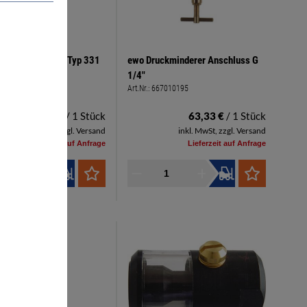
seinheit 2teilig Typ 331
ewo Druckminderer Anschluss G
ss G 1/2"
1/4"
67011334
Art.Nr.:
667010195
238,08 €
/ 1 Stück
63,33 €
/ 1 Stück
inkl. MwSt, zzgl. Versand
inkl. MwSt, zzgl. Versand
Lieferzeit auf Anfrage
Lieferzeit auf Anfrage