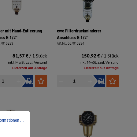
ter mit Hand-Entleerung
ewo Filterdruckminderer
ss G 1/2"
Anschluss G 1/2"
67010233
Art.Nr.:
667010234
81,57 €
/ 1 Stück
150,92 €
/ 1 Stück
inkl. MwSt, zzgl. Versand
inkl. MwSt, zzgl. Versand
Lieferzeit auf Anfrage
Lieferzeit auf Anfrage
ormationen ...