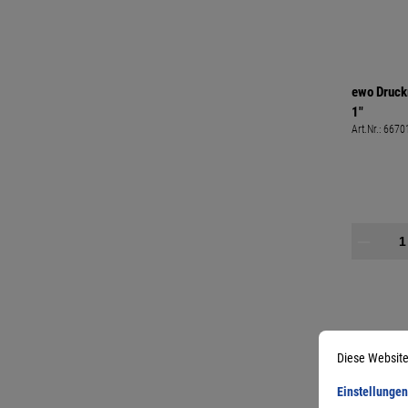
ewo Druck
1"
Art.Nr.:
6670
Diese Website
Einstellungen