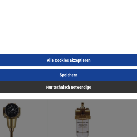
minderer Anschluss G
ewo Druckminderer Anschluss G
ewo Fil
3/8"
Anschlu
10196
Art.Nr.:
667010197
Art.Nr.:
6
166,66 €
/ 1 Stück
63,33 €
/ 1 Stück
inkl. MwSt, zzgl. Versand
inkl. MwSt, zzgl. Versand
Alle Cookies akzeptieren
Lieferzeit auf Anfrage
Lieferzeit auf Anfrage
Speichern
Nur technisch notwendige