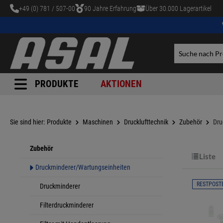
+49 (0) 781 / 507-00
90 Jahre Erfahrung
Über 30.000 Lagerartikel
tinhalt springen
PRODUKTE
AKTIONEN
Sie sind hier:
Produkte
Maschinen
Drucklufttechnik
Zubehör
Dru
Zubehör
Liste
Druckminderer/Wartungseinheiten
RESTPOST
Druckminderer
Filterdruckminderer