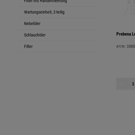
Filter mit Handentleerung
Wartungseinheit, 2-teilig
Nebelöler
Prebena Lu
Schlauchöler
Filter
Art.Nr.:
3380