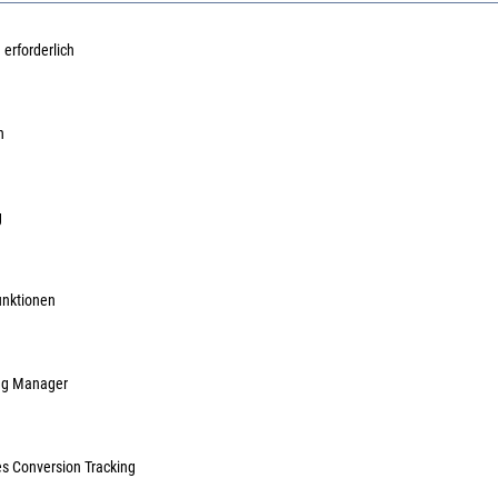
 erforderlich
rdruckminderer
ewo Filterdruckminderer
Wartung
 G 1/4"
Anschluss G 3/8"
Anschlu
n
10235
Art.Nr.:
667010236
Art.Nr.:
6
89,26 €
/ 1 Stück
89,26 €
/ 1 Stück
inkl. MwSt, zzgl. Versand
inkl. MwSt, zzgl. Versand
g
Lieferzeit auf Anfrage
Lieferzeit auf Anfrage
unktionen
ag Manager
es Conversion Tracking