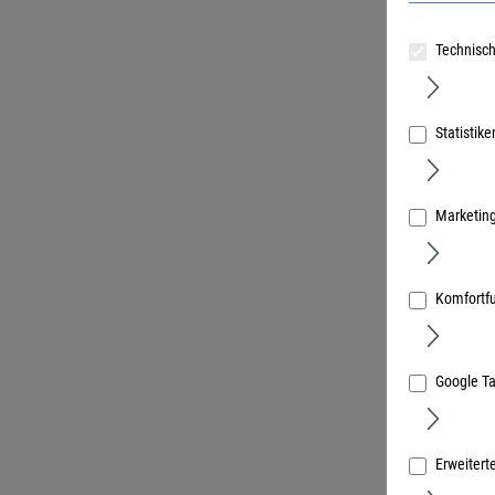
Technisch
ewo Filte
Anschluss
Statistike
Art.Nr.:
6670
Marketin
Komfortf
Google T
Erweitert