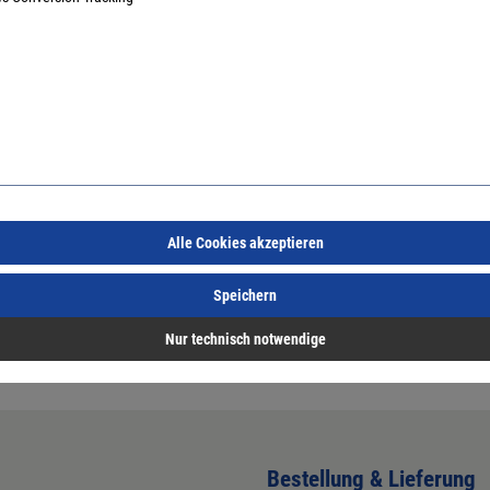
ckichtmesser 3 Flügel
Dewalt Grasschneideblatt 2
Dewalt 
Flügel
Flügel
0192
Art.Nr.:
37400193
Art.Nr.:
3
24,79 €
/ 1 Stück
14,47 €
/ 1 Stück
inkl. MwSt, zzgl. Versand
inkl. MwSt, zzgl. Versand
Alle Cookies akzeptieren
Lieferzeit auf Anfrage
Lieferzeit auf Anfrage
Speichern
Nur technisch notwendige
Bestellung & Lieferung