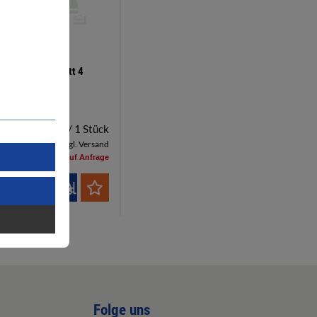
Grasschneideblatt 4
7400194
21,42 €
/ 1 Stück
inkl. MwSt, zzgl. Versand
Lieferzeit auf Anfrage
Folge uns