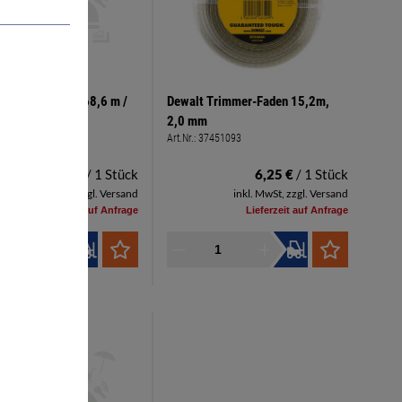
Trimmer-Faden 68,6 m /
Dewalt Trimmer-Faden 15,2m,
2,0 mm
7400191
Art.Nr.:
37451093
21,32 €
/ 1 Stück
6,25 €
/ 1 Stück
inkl. MwSt, zzgl. Versand
inkl. MwSt, zzgl. Versand
Lieferzeit auf Anfrage
Lieferzeit auf Anfrage