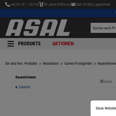
+49 (0) 781 / 507-00
90 Jahre Erfahrung
Über 30.000 Lagerartikel
tinhalt springen
PRODUKTE
AKTIONEN
Sie sind hier:
Produkte
Maschinen
Garten/Forstgeräte
Rasentrimm
Rasentrimmer
Liste
Zubehör
Diese Website