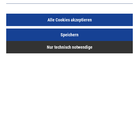
Alle Cookies akzeptieren
Speichern
Dewalt Stichsäge DW343K im Koffer
Nur technisch notwendige
Art.Nr.:
37450981
241,43 €
/ 1 Stück
inkl. MwSt, zzgl. Versand
Lieferzeit auf Anfrage