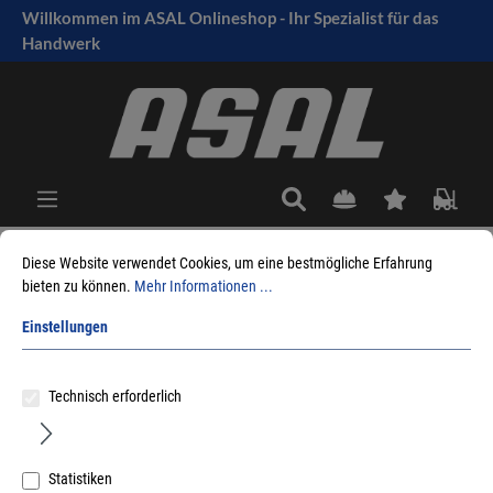
Willkommen im ASAL Onlineshop - Ihr Spezialist für das
tinhalt springen
Handwerk
Diese Website verwendet Cookies, um eine bestmögliche Erfahrung
bieten zu können.
Mehr Informationen ...
Sie sind hier:
Produkte
Maschinen
Handgeführte Elektrowerkzeuge
Stichsägen
Dewalt
Einstellungen
Sortieren nach
Technisch erforderlich
Statistiken