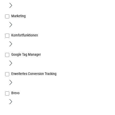
Marketing
Komfortfunktionen
Dewalt Akku Stichsäge 18V DCS334NT in T-Stak Box II
ohne Akku und Ladegerät
Art.Nr.:
37439066
Google Tag Manager
348,61 €
/ 1 Stück
inkl. MwSt, zzgl. Versand
Lieferzeit auf Anfrage
Erweitertes Conversion Tracking
Brevo