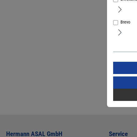
Brevo
Dewalt P
1600 Wat
Art.Nr.:
3743
Hermann ASAL GmbH
Service