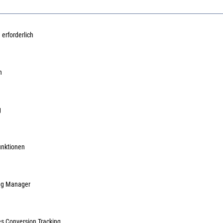
 erforderlich
neelsäge DWS780 Set
Dewalt Paneelsäge DWS778
Dewalt
gestell DE7023
1850 Watt 250mm
Watt 
n
48938
Art.Nr.:
37400095
Art.Nr.:
3
1.281,18 €
/ 1 Stück
920,60 €
/ 1 Stück
inkl. MwSt, zzgl. Versand
inkl. MwSt, zzgl. Versand
g
Lieferzeit auf Anfrage
Lieferzeit auf Anfrage
unktionen
ag Manager
es Conversion Tracking