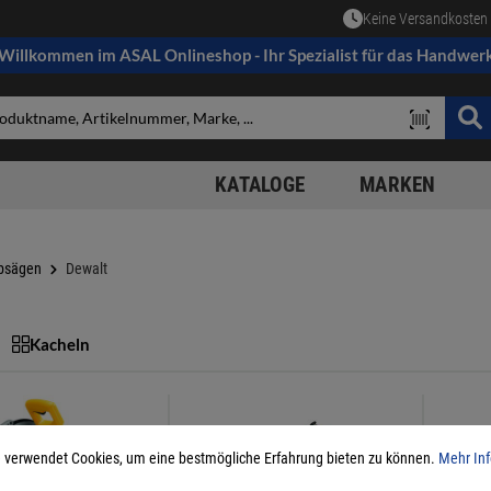
Keine Versandkosten 
Willkommen im ASAL Onlineshop - Ihr Spezialist für das Handwer
KATALOGE
MARKEN
psägen
Dewalt
Kacheln
 verwendet Cookies, um eine bestmögliche Erfahrung bieten zu können.
Mehr Inf