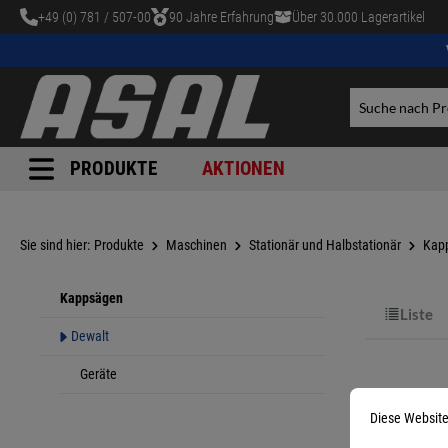
+49 (0) 781 / 507-00
90 Jahre Erfahrung
Über 30.000 Lagerartikel
tinhalt springen
PRODUKTE
AKTIONEN
Sie sind hier:
Produkte
Maschinen
Stationär und Halbstationär
Kap
Kappsägen
Liste
Dewalt
Geräte
Diese Website