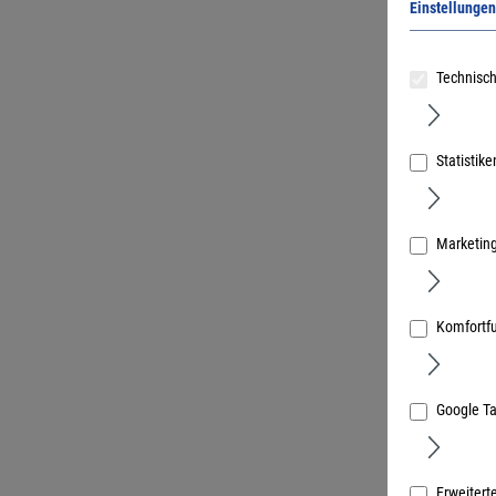
Einstellungen
Technisch
Dewalt Pa
mit Unter
Statistike
Art.Nr.:
3743
Marketin
Komfortf
Google T
Erweitert