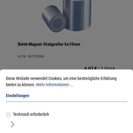
Beloh Magnet-Stabgreifer 6x10mm
Art.Nr.:
667019064
6,07 €
/ 1 Stück
inkl. MwSt, zzgl. Versand
Diese Website verwendet Cookies, um eine bestmögliche Erfahrung
Lieferzeit auf Anfrage
bieten zu können.
Mehr Informationen ...
Einstellungen
Technisch erforderlich