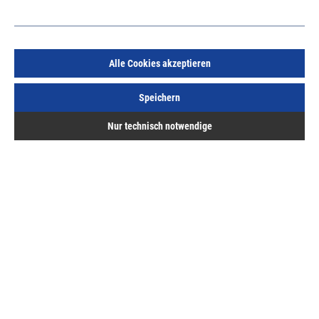
Alle Cookies akzeptieren
Beloh Permanent-Mehrfach-Winkelmagnet
Speichern
120x15x82mm
Art.Nr.:
667010462
Nur technisch notwendige
12,26 €
/ 1 Stück
inkl. MwSt, zzgl. Versand
Lieferzeit auf Anfrage