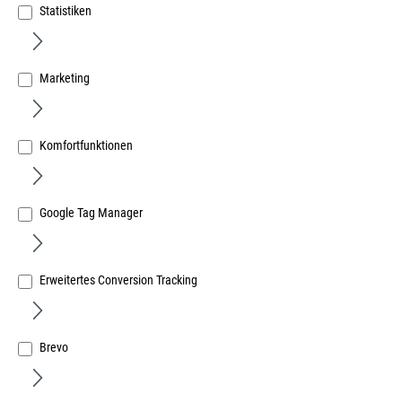
Statistiken
Marketing
Beloh Magnet-Flachgreifer 16x4,5mm
Komfortfunktionen
Art.Nr.:
667013443
2,62 €
/ 1 Stück
Google Tag Manager
inkl. MwSt, zzgl. Versand
Lieferzeit auf Anfrage
Erweitertes Conversion Tracking
Brevo