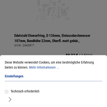
Edelstahl Einwurfring, D 136mm, Einlassdurchmesser
107mm, Bundhöhe 22mm, Oberfl. matt gebür.,
Art.Nr.:
24420917
88,02 €
/ 1 Stück
inkl. MwSt, zzgl. Versand
Diese Website verwendet Cookies, um eine bestmögliche Erfahrung
Lieferzeit auf Anfrage
bieten zu können.
Mehr Informationen ...
Einstellungen
Technisch erforderlich