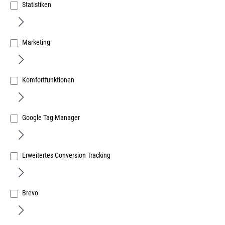
Statistiken
Marketing
Edelstahl Einwurfring, D 170mm, Einlassdurch- messer
147mm, Bundhöhe 36mm, Oberfl. matt gebür.,
Komfortfunktionen
Art.Nr.:
24420911
86,25 €
/ 1 Stück
Google Tag Manager
inkl. MwSt, zzgl. Versand
Sofort lieferbar.
Erweitertes Conversion Tracking
Brevo