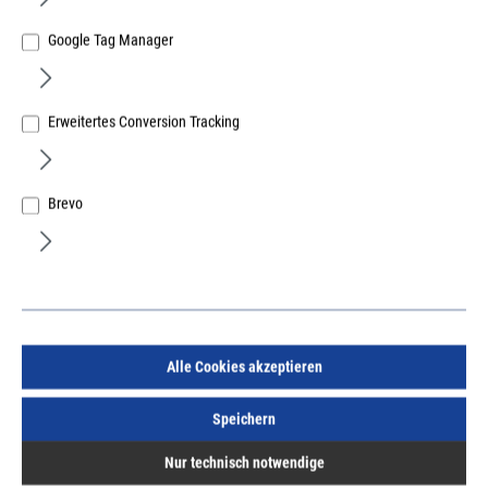
Bewährte Qualität aus Deutschland
Google Tag Manager
Erweitertes Conversion Tracking
Beste Wahl für Handwerker
Brevo
Soudal Profi-Produkte zum abdichten, kleben
und montieren
Alle Cookies akzeptieren
Krinner Schraubfundamente
Speichern
Für jedes Projekt das passende Fundament
Nur technisch notwendige