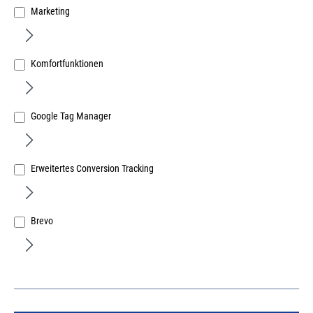
Marketing
Komfortfunktionen
Handlauf Eiche D 40x1500mm, lackiert mit Aluseele
Google Tag Manager
Art.Nr.:
53412600
93,09 €
/ 1 Stück
Erweitertes Conversion Tracking
inkl. MwSt, zzgl. Versand
Lieferzeit auf Anfrage
Brevo