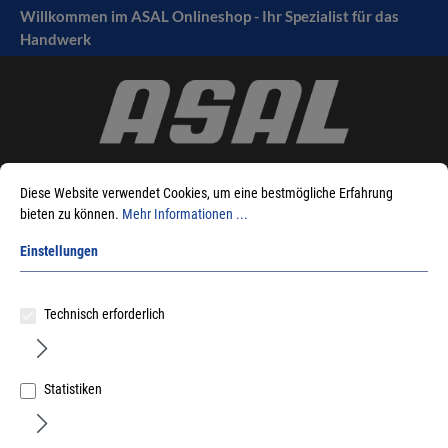
Willkommen im ASAL Onlineshop - Ihr Spezialist für das
tinhalt springen
Handwerk
Diese Website verwendet Cookies, um eine bestmögliche Erfahrung
bieten zu können.
Mehr Informationen ...
Einstellungen
Sie sind hier:
Produkte
Möbelbeschläge
Handläufe
Eiche
Technisch erforderlich
Sortieren nach
Statistiken