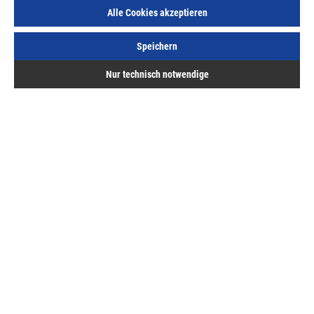
Alle Cookies akzeptieren
Speichern
Nur technisch notwendige
Handlauf Eiche D 40x2250mm, lackiert mit Aluseele
Art.Nr.:
53412500
162,13 €
/ 1 Stück
inkl. MwSt, zzgl. Versand
Lieferzeit auf Anfrage
Hermann ASAL GmbH