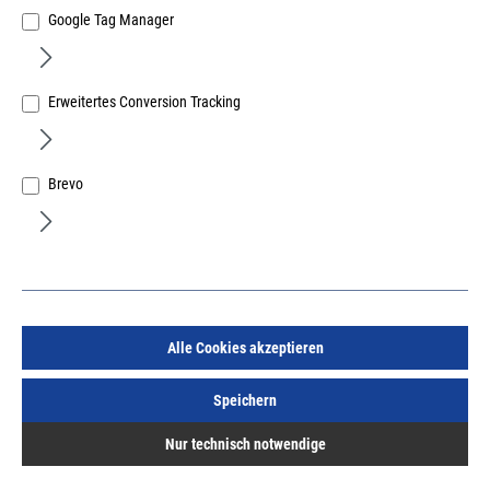
Google Tag Manager
Erweitertes Conversion Tracking
Blue Max Mini Modular mit Zubehör
Brevo
Art.Nr.:
259132099
818.763,35 €
/ 100 Stück
inkl. MwSt, zzgl. Versand
Lieferzeit auf Anfrage
Alle Cookies akzeptieren
Speichern
Nur technisch notwendige