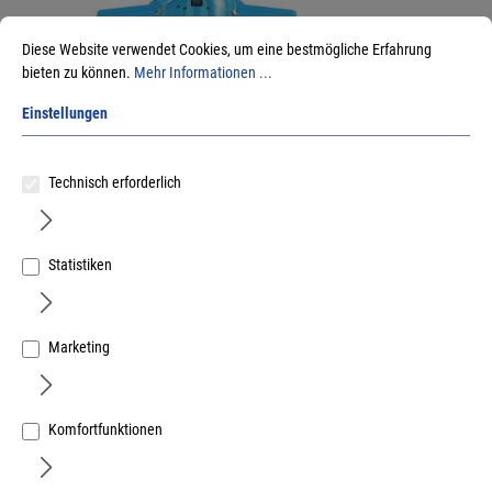
Diese Website verwendet Cookies, um eine bestmögliche Erfahrung
bieten zu können.
Mehr Informationen ...
Einstellungen
Technisch erforderlich
Wechselbohrgetriebe 9 Spdl.m. Schnellwechselfutter
und Bohreraufnahmen
Art.Nr.:
259131505
Statistiken
245.571,28 €
/ 100 Stück
inkl. MwSt, zzgl. Versand
Lieferzeit auf Anfrage
Marketing
Komfortfunktionen